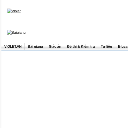
ViOLET.VN
Bài giảng
Giáo án
Đề thi & Kiểm tra
Tư liệu
E-Lea