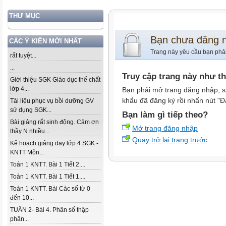
THƯ MỤC
Bạn chưa đăng 
CÁC Ý KIẾN MỚI NHẤT
Trang này yêu cầu bạn phả
rất tuyệt...
...
Truy cập trang này như t
Giới thiệu SGK Giáo dục thể chất
lớp 4...
Bạn phải mở trang đăng nhập, s
khẩu đã đăng ký rồi nhấn nút "Đ
Tài liệu phục vụ bồi dưỡng GV
sử dụng SGK...
Bạn làm gì tiếp theo?
Bài giảng rất sinh động. Cảm ơn
Mở trang đăng nhập
thầy N nhiều...
Quay trở lại trang trước
Kế hoạch giảng dạy lớp 4 SGK -
KNTT Môn...
Toán 1 KNTT. Bài 1 Tiết 2....
Toán 1 KNTT. Bài 1 Tiết 1....
Toán 1 KNTT. Bài Các số từ 0
đến 10...
TUẦN 2- Bài 4. Phân số thập
phân...