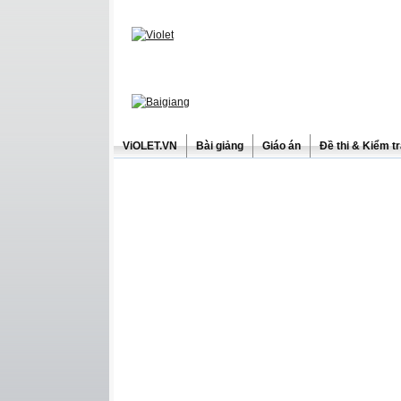
ViOLET.VN
Bài giảng
Giáo án
Đề thi & Kiểm t