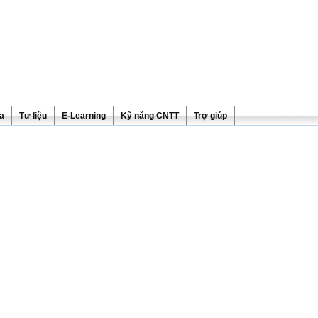
ra
Tư liệu
E-Learning
Kỹ năng CNTT
Trợ giúp