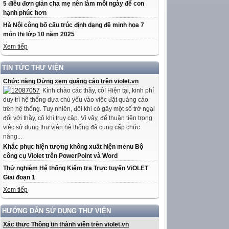
5 điều đơn giản cha mẹ nên làm mỗi ngày để con
hạnh phúc hơn
Hà Nội công bố cấu trúc định dạng đề minh họa 7
môn thi lớp 10 năm 2025
Xem tiếp
TIN TỨC THƯ VIỆN
Chức năng Dừng xem quảng cáo trên violet.vn
Kính chào các thầy, cô! Hiện tại, kinh phí
duy trì hệ thống dựa chủ yếu vào việc đặt quảng cáo
trên hệ thống. Tuy nhiên, đôi khi có gây một số trở ngại
đối với thầy, cô khi truy cập. Vì vậy, để thuận tiện trong
việc sử dụng thư viện hệ thống đã cung cấp chức
năng...
Khắc phục hiện tượng không xuất hiện menu Bộ
công cụ Violet trên PowerPoint và Word
Thử nghiệm Hệ thống Kiểm tra Trực tuyến ViOLET
Giai đoạn 1
Xem tiếp
HƯỚNG DẪN SỬ DỤNG THƯ VIỆN
Xác thực Thông tin thành viên trên violet.vn