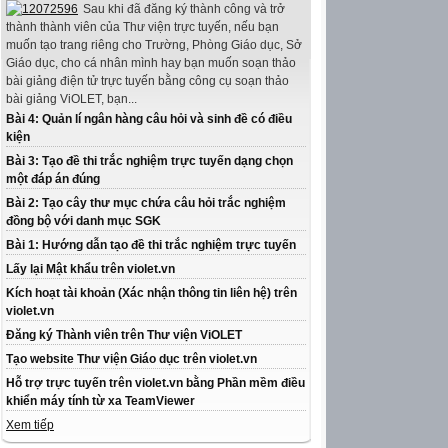
Sau khi đã đăng ký thành công và trở
thành thành viên của Thư viện trực tuyến, nếu bạn
muốn tạo trang riêng cho Trường, Phòng Giáo dục, Sở
Giáo dục, cho cá nhân mình hay bạn muốn soạn thảo
bài giảng điện tử trực tuyến bằng công cụ soạn thảo
bài giảng ViOLET, bạn...
Bài 4: Quản lí ngân hàng câu hỏi và sinh đề có điều
kiện
Bài 3: Tạo đề thi trắc nghiệm trực tuyến dạng chọn
một đáp án đúng
Bài 2: Tạo cây thư mục chứa câu hỏi trắc nghiệm
đồng bộ với danh mục SGK
Bài 1: Hướng dẫn tạo đề thi trắc nghiệm trực tuyến
Lấy lại Mật khẩu trên violet.vn
Kích hoạt tài khoản (Xác nhận thông tin liên hệ) trên
violet.vn
Đăng ký Thành viên trên Thư viện ViOLET
Tạo website Thư viện Giáo dục trên violet.vn
Hỗ trợ trực tuyến trên violet.vn bằng Phần mềm điều
khiển máy tính từ xa TeamViewer
Xem tiếp