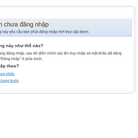
n chưa đăng nhập
g này yêu cầu bạn phải đăng nhập mới truy cập được.
ang này như thế nào?
ang đăng nhập, sau đó điền chính xác tên truy nhập và mật khẩu đã đăng
 "Đăng nhập" ở phía dưới.
iếp theo?
ăng nhập
 trang trước