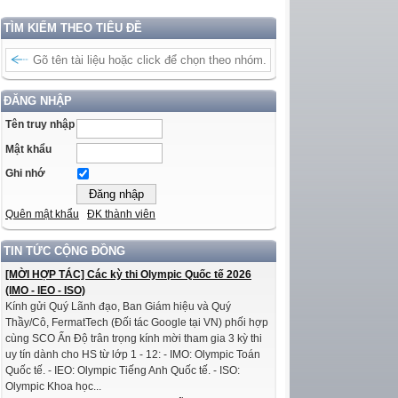
TÌM KIẾM THEO TIÊU ĐỀ
ĐĂNG NHẬP
Tên truy nhập
Mật khẩu
Ghi nhớ
Quên mật khẩu
ĐK thành viên
TIN TỨC CỘNG ĐỒNG
[MỜI HỢP TÁC] Các kỳ thi Olympic Quốc tế 2026
(IMO - IEO - ISO)
Kính gửi Quý Lãnh đạo, Ban Giám hiệu và Quý
Thầy/Cô, FermatTech (Đối tác Google tại VN) phối hợp
cùng SCO Ấn Độ trân trọng kính mời tham gia 3 kỳ thi
uy tín dành cho HS từ lớp 1 - 12: - IMO: Olympic Toán
Quốc tế. - IEO: Olympic Tiếng Anh Quốc tế. - ISO:
Olympic Khoa học...