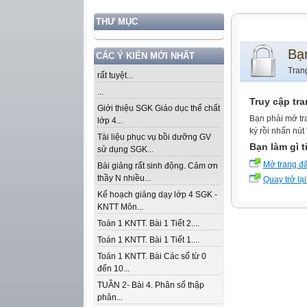
THƯ MỤC
Bạ
CÁC Ý KIẾN MỚI NHẤT
Tran
rất tuyệt...
...
Truy cập tr
Giới thiệu SGK Giáo dục thể chất
Bạn phải mở tr
lớp 4...
ký rồi nhấn nút
Tài liệu phục vụ bồi dưỡng GV
Bạn làm gì t
sử dụng SGK...
Mở trang đ
Bài giảng rất sinh động. Cảm ơn
thầy N nhiều...
Quay trở lại
Kế hoạch giảng dạy lớp 4 SGK -
KNTT Môn...
Toán 1 KNTT. Bài 1 Tiết 2....
Toán 1 KNTT. Bài 1 Tiết 1....
Toán 1 KNTT. Bài Các số từ 0
đến 10...
TUẦN 2- Bài 4. Phân số thập
phân...