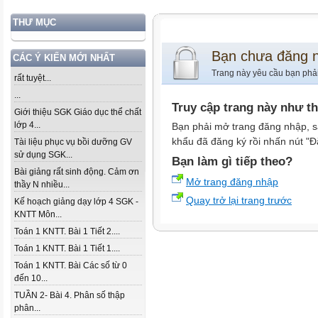
THƯ MỤC
Bạn chưa đăng 
CÁC Ý KIẾN MỚI NHẤT
Trang này yêu cầu bạn phả
rất tuyệt...
...
Truy cập trang này như t
Giới thiệu SGK Giáo dục thể chất
lớp 4...
Bạn phải mở trang đăng nhập, s
khẩu đã đăng ký rồi nhấn nút "Đ
Tài liệu phục vụ bồi dưỡng GV
sử dụng SGK...
Bạn làm gì tiếp theo?
Bài giảng rất sinh động. Cảm ơn
Mở trang đăng nhập
thầy N nhiều...
Quay trở lại trang trước
Kế hoạch giảng dạy lớp 4 SGK -
KNTT Môn...
Toán 1 KNTT. Bài 1 Tiết 2....
Toán 1 KNTT. Bài 1 Tiết 1....
Toán 1 KNTT. Bài Các số từ 0
đến 10...
TUẦN 2- Bài 4. Phân số thập
phân...