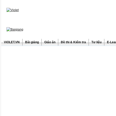
ViOLET.VN
Bài giảng
Giáo án
Đề thi & Kiểm tra
Tư liệu
E-Lea