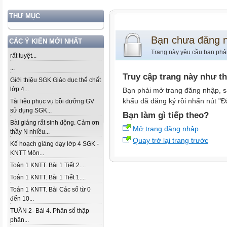
THƯ MỤC
Bạn chưa đăng 
CÁC Ý KIẾN MỚI NHẤT
Trang này yêu cầu bạn phả
rất tuyệt...
...
Truy cập trang này như t
Giới thiệu SGK Giáo dục thể chất
lớp 4...
Bạn phải mở trang đăng nhập, s
khẩu đã đăng ký rồi nhấn nút "Đ
Tài liệu phục vụ bồi dưỡng GV
sử dụng SGK...
Bạn làm gì tiếp theo?
Bài giảng rất sinh động. Cảm ơn
Mở trang đăng nhập
thầy N nhiều...
Quay trở lại trang trước
Kế hoạch giảng dạy lớp 4 SGK -
KNTT Môn...
Toán 1 KNTT. Bài 1 Tiết 2....
Toán 1 KNTT. Bài 1 Tiết 1....
Toán 1 KNTT. Bài Các số từ 0
đến 10...
TUẦN 2- Bài 4. Phân số thập
phân...