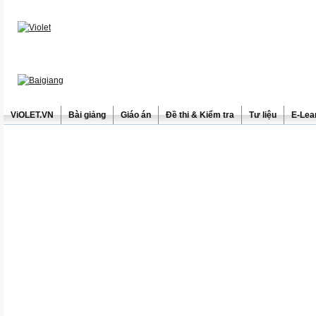
ViOLET.VN
Bài giảng
Giáo án
Đề thi & Kiểm tra
Tư liệu
E-Lea