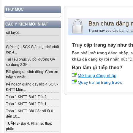
THƯ MỤC
Bạn chưa đăng 
CÁC Ý KIẾN MỚI NHẤT
Trang này yêu cầu bạn phả
rất tuyệt...
...
Truy cập trang này như t
Giới thiệu SGK Giáo dục thể chất
lớp 4...
Bạn phải mở trang đăng nhập, s
khẩu đã đăng ký rồi nhấn nút "Đ
Tài liệu phục vụ bồi dưỡng GV
sử dụng SGK...
Bạn làm gì tiếp theo?
Bài giảng rất sinh động. Cảm ơn
Mở trang đăng nhập
thầy N nhiều...
Quay trở lại trang trước
Kế hoạch giảng dạy lớp 4 SGK -
KNTT Môn...
Toán 1 KNTT. Bài 1 Tiết 2....
Toán 1 KNTT. Bài 1 Tiết 1....
Toán 1 KNTT. Bài Các số từ 0
đến 10...
TUẦN 2- Bài 4. Phân số thập
phân...