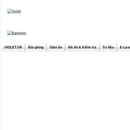
ViOLET.VN
Bài giảng
Giáo án
Đề thi & Kiểm tra
Tư liệu
E-Lea