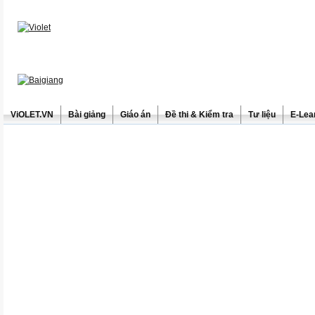
ViOLET.VN
Bài giảng
Giáo án
Đề thi & Kiểm tra
Tư liệu
E-Lea