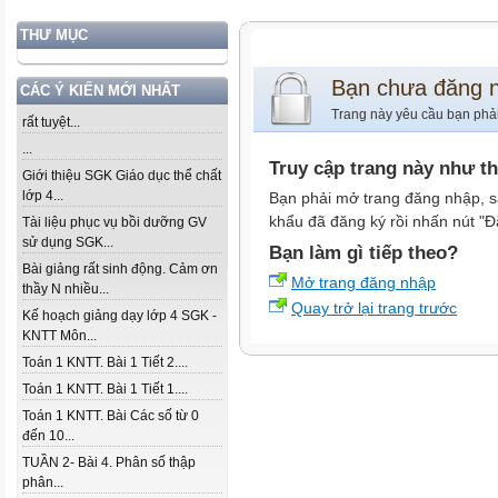
THƯ MỤC
Bạn chưa đăng 
CÁC Ý KIẾN MỚI NHẤT
Trang này yêu cầu bạn phả
rất tuyệt...
...
Truy cập trang này như t
Giới thiệu SGK Giáo dục thể chất
lớp 4...
Bạn phải mở trang đăng nhập, s
khẩu đã đăng ký rồi nhấn nút "Đ
Tài liệu phục vụ bồi dưỡng GV
sử dụng SGK...
Bạn làm gì tiếp theo?
Bài giảng rất sinh động. Cảm ơn
Mở trang đăng nhập
thầy N nhiều...
Quay trở lại trang trước
Kế hoạch giảng dạy lớp 4 SGK -
KNTT Môn...
Toán 1 KNTT. Bài 1 Tiết 2....
Toán 1 KNTT. Bài 1 Tiết 1....
Toán 1 KNTT. Bài Các số từ 0
đến 10...
TUẦN 2- Bài 4. Phân số thập
phân...