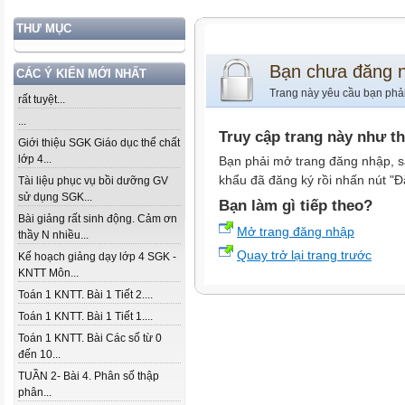
THƯ MỤC
Bạn chưa đăng 
CÁC Ý KIẾN MỚI NHẤT
Trang này yêu cầu bạn phả
rất tuyệt...
...
Truy cập trang này như t
Giới thiệu SGK Giáo dục thể chất
lớp 4...
Bạn phải mở trang đăng nhập, s
khẩu đã đăng ký rồi nhấn nút "Đ
Tài liệu phục vụ bồi dưỡng GV
sử dụng SGK...
Bạn làm gì tiếp theo?
Bài giảng rất sinh động. Cảm ơn
Mở trang đăng nhập
thầy N nhiều...
Quay trở lại trang trước
Kế hoạch giảng dạy lớp 4 SGK -
KNTT Môn...
Toán 1 KNTT. Bài 1 Tiết 2....
Toán 1 KNTT. Bài 1 Tiết 1....
Toán 1 KNTT. Bài Các số từ 0
đến 10...
TUẦN 2- Bài 4. Phân số thập
phân...