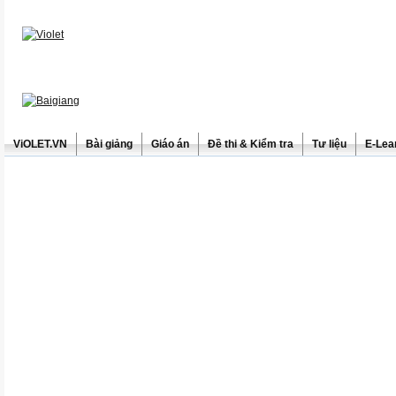
ViOLET.VN
Bài giảng
Giáo án
Đề thi & Kiểm tra
Tư liệu
E-Lea