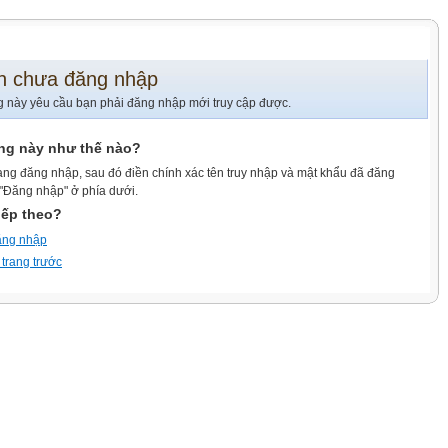
n chưa đăng nhập
g này yêu cầu bạn phải đăng nhập mới truy cập được.
ang này như thế nào?
ang đăng nhập, sau đó điền chính xác tên truy nhập và mật khẩu đã đăng
 "Đăng nhập" ở phía dưới.
iếp theo?
ăng nhập
 trang trước