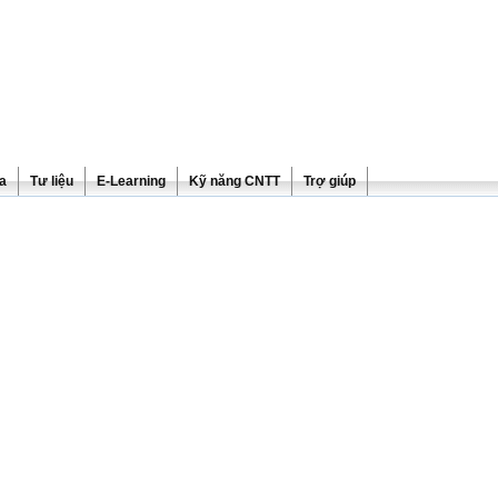
ra
Tư liệu
E-Learning
Kỹ năng CNTT
Trợ giúp