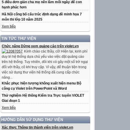
5 điều đơn giản cha mẹ nên làm mỗi ngày để con
hạnh phúc hơn
Hà Nội công bố cấu trúc định dạng đề minh họa 7
môn thi lớp 10 năm 2025
Xem tiếp
TIN TỨC THƯ VIỆN
Chức năng Dừng xem quảng cáo trên violet.vn
Kính chào các thầy, cô! Hiện tại, kinh phí
duy trì hệ thống dựa chủ yếu vào việc đặt quảng cáo
trên hệ thống. Tuy nhiên, đôi khi có gây một số trở ngại
đối với thầy, cô khi truy cập. Vì vậy, để thuận tiện trong
việc sử dụng thư viện hệ thống đã cung cấp chức
năng...
Khắc phục hiện tượng không xuất hiện menu Bộ
công cụ Violet trên PowerPoint và Word
Thử nghiệm Hệ thống Kiểm tra Trực tuyến ViOLET
Giai đoạn 1
Xem tiếp
HƯỚNG DẪN SỬ DỤNG THƯ VIỆN
Xác thực Thông tin thành viên trên violet.vn