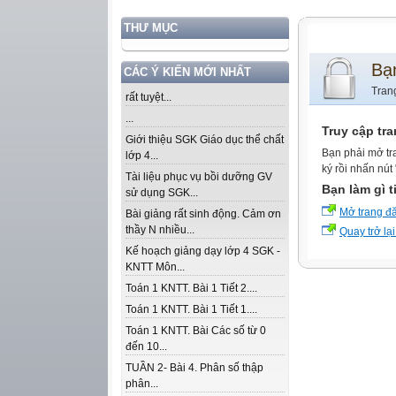
THƯ MỤC
Bạ
CÁC Ý KIẾN MỚI NHẤT
Tran
rất tuyệt...
...
Truy cập tr
Giới thiệu SGK Giáo dục thể chất
Bạn phải mở tr
lớp 4...
ký rồi nhấn nút
Tài liệu phục vụ bồi dưỡng GV
Bạn làm gì t
sử dụng SGK...
Mở trang đ
Bài giảng rất sinh động. Cảm ơn
thầy N nhiều...
Quay trở lại
Kế hoạch giảng dạy lớp 4 SGK -
KNTT Môn...
Toán 1 KNTT. Bài 1 Tiết 2....
Toán 1 KNTT. Bài 1 Tiết 1....
Toán 1 KNTT. Bài Các số từ 0
đến 10...
TUẦN 2- Bài 4. Phân số thập
phân...