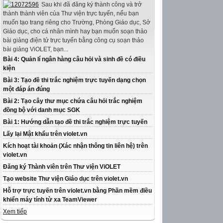
Sau khi đã đăng ký thành công và trở
thành thành viên của Thư viện trực tuyến, nếu bạn
muốn tạo trang riêng cho Trường, Phòng Giáo dục, Sở
Giáo dục, cho cá nhân mình hay bạn muốn soạn thảo
bài giảng điện tử trực tuyến bằng công cụ soạn thảo
bài giảng ViOLET, bạn...
Bài 4: Quản lí ngân hàng câu hỏi và sinh đề có điều
kiện
Bài 3: Tạo đề thi trắc nghiệm trực tuyến dạng chọn
một đáp án đúng
Bài 2: Tạo cây thư mục chứa câu hỏi trắc nghiệm
đồng bộ với danh mục SGK
Bài 1: Hướng dẫn tạo đề thi trắc nghiệm trực tuyến
Lấy lại Mật khẩu trên violet.vn
Kích hoạt tài khoản (Xác nhận thông tin liên hệ) trên
violet.vn
Đăng ký Thành viên trên Thư viện ViOLET
Tạo website Thư viện Giáo dục trên violet.vn
Hỗ trợ trực tuyến trên violet.vn bằng Phần mềm điều
khiển máy tính từ xa TeamViewer
Xem tiếp