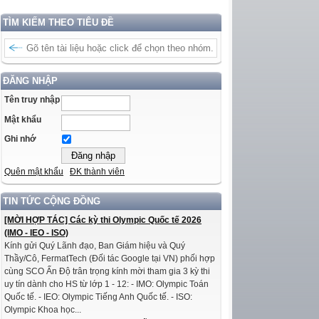
TÌM KIẾM THEO TIÊU ĐỀ
ĐĂNG NHẬP
Tên truy nhập
Mật khẩu
Ghi nhớ
Quên mật khẩu
ĐK thành viên
TIN TỨC CỘNG ĐỒNG
[MỜI HỢP TÁC] Các kỳ thi Olympic Quốc tế 2026
(IMO - IEO - ISO)
Kính gửi Quý Lãnh đạo, Ban Giám hiệu và Quý
Thầy/Cô, FermatTech (Đối tác Google tại VN) phối hợp
cùng SCO Ấn Độ trân trọng kính mời tham gia 3 kỳ thi
uy tín dành cho HS từ lớp 1 - 12: - IMO: Olympic Toán
Quốc tế. - IEO: Olympic Tiếng Anh Quốc tế. - ISO:
Olympic Khoa học...