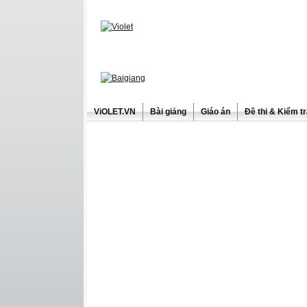
ViOLET.VN
Bài giảng
Giáo án
Đề thi & Kiểm t