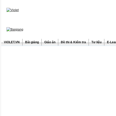
ViOLET.VN
Bài giảng
Giáo án
Đề thi & Kiểm tra
Tư liệu
E-Lea