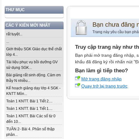
THƯ MỤC
Bạn chưa đăng 
CÁC Ý KIẾN MỚI NHẤT
Trang này yêu cầu bạn phả
rất tuyệt...
...
Truy cập trang này như t
Giới thiệu SGK Giáo dục thể chất
lớp 4...
Bạn phải mở trang đăng nhập, s
khẩu đã đăng ký rồi nhấn nút "Đ
Tài liệu phục vụ bồi dưỡng GV
sử dụng SGK...
Bạn làm gì tiếp theo?
Bài giảng rất sinh động. Cảm ơn
Mở trang đăng nhập
thầy N nhiều...
Quay trở lại trang trước
Kế hoạch giảng dạy lớp 4 SGK -
KNTT Môn...
Toán 1 KNTT. Bài 1 Tiết 2....
Toán 1 KNTT. Bài 1 Tiết 1....
Toán 1 KNTT. Bài Các số từ 0
đến 10...
TUẦN 2- Bài 4. Phân số thập
phân...