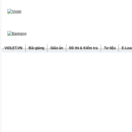
ViOLET.VN
Bài giảng
Giáo án
Đề thi & Kiểm tra
Tư liệu
E-Lea