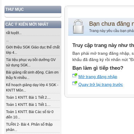
THƯ MỤC
Bạn chưa đăng 
CÁC Ý KIẾN MỚI NHẤT
Trang này yêu cầu bạn phả
rất tuyệt...
...
Truy cập trang này như t
Giới thiệu SGK Giáo dục thể chất
lớp 4...
Bạn phải mở trang đăng nhập, s
khẩu đã đăng ký rồi nhấn nút "Đ
Tài liệu phục vụ bồi dưỡng GV
sử dụng SGK...
Bạn làm gì tiếp theo?
Bài giảng rất sinh động. Cảm ơn
Mở trang đăng nhập
thầy N nhiều...
Quay trở lại trang trước
Kế hoạch giảng dạy lớp 4 SGK -
KNTT Môn...
Toán 1 KNTT. Bài 1 Tiết 2....
Toán 1 KNTT. Bài 1 Tiết 1....
Toán 1 KNTT. Bài Các số từ 0
đến 10...
TUẦN 2- Bài 4. Phân số thập
phân...