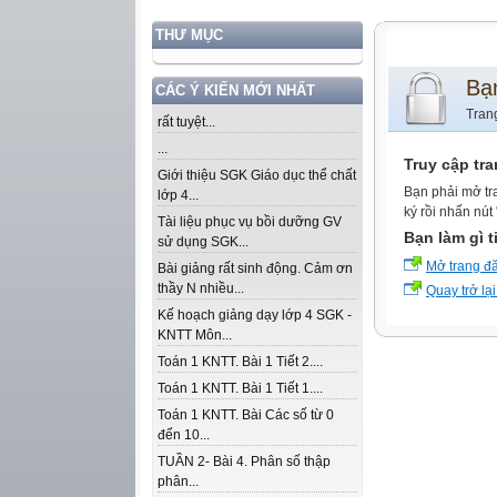
THƯ MỤC
Bạ
CÁC Ý KIẾN MỚI NHẤT
Tran
rất tuyệt...
...
Truy cập tr
Giới thiệu SGK Giáo dục thể chất
Bạn phải mở tr
lớp 4...
ký rồi nhấn nút
Tài liệu phục vụ bồi dưỡng GV
Bạn làm gì t
sử dụng SGK...
Mở trang đ
Bài giảng rất sinh động. Cảm ơn
thầy N nhiều...
Quay trở lại
Kế hoạch giảng dạy lớp 4 SGK -
KNTT Môn...
Toán 1 KNTT. Bài 1 Tiết 2....
Toán 1 KNTT. Bài 1 Tiết 1....
Toán 1 KNTT. Bài Các số từ 0
đến 10...
TUẦN 2- Bài 4. Phân số thập
phân...