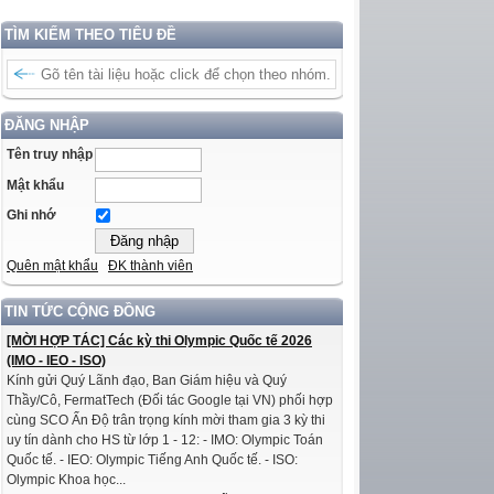
TÌM KIẾM THEO TIÊU ĐỀ
ĐĂNG NHẬP
Tên truy nhập
Mật khẩu
Ghi nhớ
Quên mật khẩu
ĐK thành viên
TIN TỨC CỘNG ĐỒNG
[MỜI HỢP TÁC] Các kỳ thi Olympic Quốc tế 2026
(IMO - IEO - ISO)
Kính gửi Quý Lãnh đạo, Ban Giám hiệu và Quý
Thầy/Cô, FermatTech (Đối tác Google tại VN) phối hợp
cùng SCO Ấn Độ trân trọng kính mời tham gia 3 kỳ thi
uy tín dành cho HS từ lớp 1 - 12: - IMO: Olympic Toán
Quốc tế. - IEO: Olympic Tiếng Anh Quốc tế. - ISO:
Olympic Khoa học...