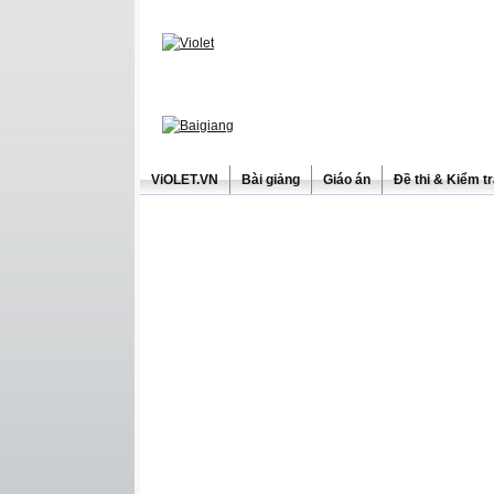
ViOLET.VN
Bài giảng
Giáo án
Đề thi & Kiểm t