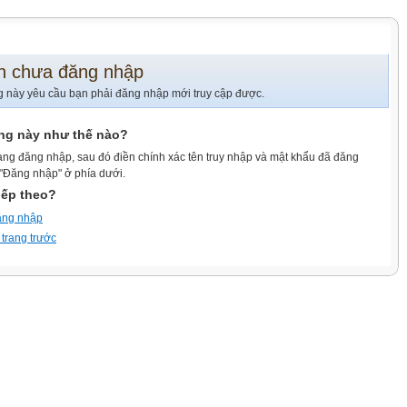
n chưa đăng nhập
g này yêu cầu bạn phải đăng nhập mới truy cập được.
ang này như thế nào?
ang đăng nhập, sau đó điền chính xác tên truy nhập và mật khẩu đã đăng
 "Đăng nhập" ở phía dưới.
iếp theo?
ăng nhập
 trang trước