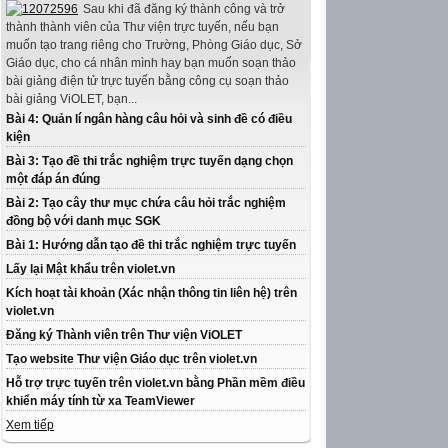
Sau khi đã đăng ký thành công và trở
thành thành viên của Thư viện trực tuyến, nếu bạn
muốn tạo trang riêng cho Trường, Phòng Giáo dục, Sở
Giáo dục, cho cá nhân mình hay bạn muốn soạn thảo
bài giảng điện tử trực tuyến bằng công cụ soạn thảo
bài giảng ViOLET, bạn...
Bài 4: Quản lí ngân hàng câu hỏi và sinh đề có điều
kiện
Bài 3: Tạo đề thi trắc nghiệm trực tuyến dạng chọn
một đáp án đúng
Bài 2: Tạo cây thư mục chứa câu hỏi trắc nghiệm
đồng bộ với danh mục SGK
Bài 1: Hướng dẫn tạo đề thi trắc nghiệm trực tuyến
Lấy lại Mật khẩu trên violet.vn
Kích hoạt tài khoản (Xác nhận thông tin liên hệ) trên
violet.vn
Đăng ký Thành viên trên Thư viện ViOLET
Tạo website Thư viện Giáo dục trên violet.vn
Hỗ trợ trực tuyến trên violet.vn bằng Phần mềm điều
khiển máy tính từ xa TeamViewer
Xem tiếp