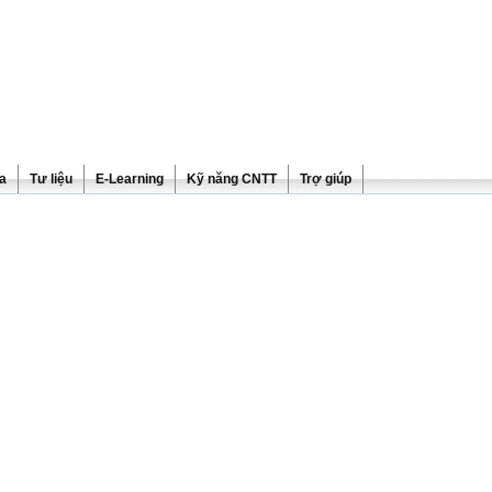
ra
Tư liệu
E-Learning
Kỹ năng CNTT
Trợ giúp