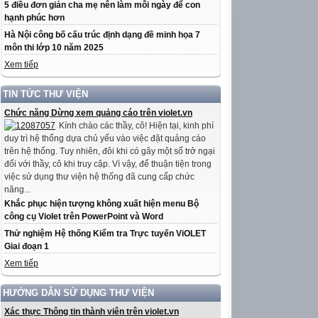
5 điều đơn giản cha mẹ nên làm mỗi ngày để con
hạnh phúc hơn
Hà Nội công bố cấu trúc định dạng đề minh họa 7
môn thi lớp 10 năm 2025
Xem tiếp
TIN TỨC THƯ VIỆN
Chức năng Dừng xem quảng cáo trên violet.vn
Kính chào các thầy, cô! Hiện tại, kinh phí
duy trì hệ thống dựa chủ yếu vào việc đặt quảng cáo
trên hệ thống. Tuy nhiên, đôi khi có gây một số trở ngại
đối với thầy, cô khi truy cập. Vì vậy, để thuận tiện trong
việc sử dụng thư viện hệ thống đã cung cấp chức
năng...
Khắc phục hiện tượng không xuất hiện menu Bộ
công cụ Violet trên PowerPoint và Word
Thử nghiệm Hệ thống Kiểm tra Trực tuyến ViOLET
Giai đoạn 1
Xem tiếp
HƯỚNG DẪN SỬ DỤNG THƯ VIỆN
Xác thực Thông tin thành viên trên violet.vn