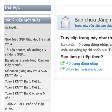
THƯ MỤC
Bạn chưa đăng 
CÁC Ý KIẾN MỚI NHẤT
Trang này yêu cầu bạn phả
rất tuyệt...
...
Truy cập trang này như t
Giới thiệu SGK Giáo dục thể chất
lớp 4...
Bạn phải mở trang đăng nhập, s
khẩu đã đăng ký rồi nhấn nút "Đ
Tài liệu phục vụ bồi dưỡng GV
sử dụng SGK...
Bạn làm gì tiếp theo?
Bài giảng rất sinh động. Cảm ơn
Mở trang đăng nhập
thầy N nhiều...
Quay trở lại trang trước
Kế hoạch giảng dạy lớp 4 SGK -
KNTT Môn...
Toán 1 KNTT. Bài 1 Tiết 2....
Toán 1 KNTT. Bài 1 Tiết 1....
Toán 1 KNTT. Bài Các số từ 0
đến 10...
TUẦN 2- Bài 4. Phân số thập
phân...