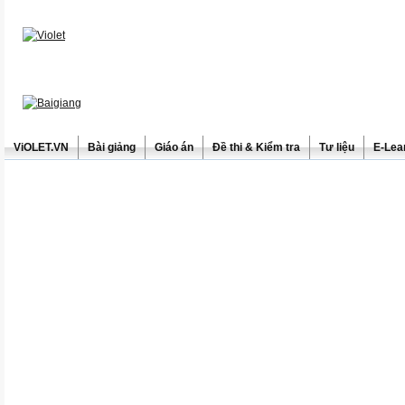
ViOLET.VN
Bài giảng
Giáo án
Đề thi & Kiểm tra
Tư liệu
E-Lea