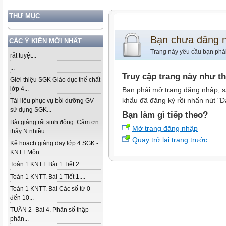
THƯ MỤC
Bạn chưa đăng 
CÁC Ý KIẾN MỚI NHẤT
Trang này yêu cầu bạn phả
rất tuyệt...
...
Truy cập trang này như t
Giới thiệu SGK Giáo dục thể chất
lớp 4...
Bạn phải mở trang đăng nhập, s
khẩu đã đăng ký rồi nhấn nút "Đ
Tài liệu phục vụ bồi dưỡng GV
sử dụng SGK...
Bạn làm gì tiếp theo?
Bài giảng rất sinh động. Cảm ơn
Mở trang đăng nhập
thầy N nhiều...
Quay trở lại trang trước
Kế hoạch giảng dạy lớp 4 SGK -
KNTT Môn...
Toán 1 KNTT. Bài 1 Tiết 2....
Toán 1 KNTT. Bài 1 Tiết 1....
Toán 1 KNTT. Bài Các số từ 0
đến 10...
TUẦN 2- Bài 4. Phân số thập
phân...