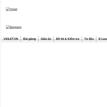
ViOLET.VN
Bài giảng
Giáo án
Đề thi & Kiểm tra
Tư liệu
E-Lea