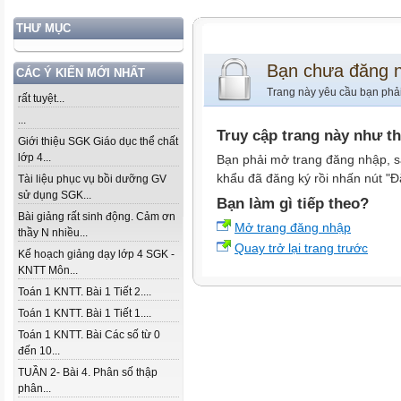
THƯ MỤC
Bạn chưa đăng 
CÁC Ý KIẾN MỚI NHẤT
Trang này yêu cầu bạn phả
rất tuyệt...
...
Truy cập trang này như t
Giới thiệu SGK Giáo dục thể chất
lớp 4...
Bạn phải mở trang đăng nhập, s
khẩu đã đăng ký rồi nhấn nút "Đ
Tài liệu phục vụ bồi dưỡng GV
sử dụng SGK...
Bạn làm gì tiếp theo?
Bài giảng rất sinh động. Cảm ơn
Mở trang đăng nhập
thầy N nhiều...
Quay trở lại trang trước
Kế hoạch giảng dạy lớp 4 SGK -
KNTT Môn...
Toán 1 KNTT. Bài 1 Tiết 2....
Toán 1 KNTT. Bài 1 Tiết 1....
Toán 1 KNTT. Bài Các số từ 0
đến 10...
TUẦN 2- Bài 4. Phân số thập
phân...