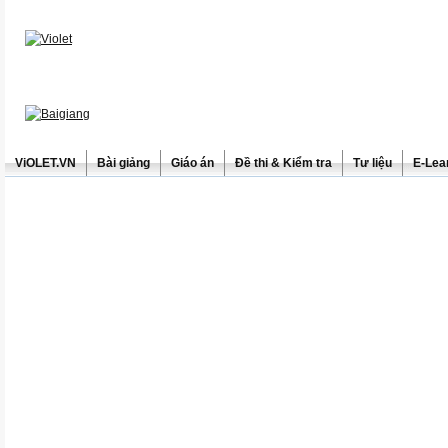
ViOLET.VN
Bài giảng
Giáo án
Đề thi & Kiểm tra
Tư liệu
E-Lea