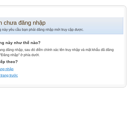
n chưa đăng nhập
g này yêu cầu bạn phải đăng nhập mới truy cập được.
ang này như thế nào?
ang đăng nhập, sau đó điền chính xác tên truy nhập và mật khẩu đã đăng
 "Đăng nhập" ở phía dưới.
iếp theo?
ăng nhập
 trang trước