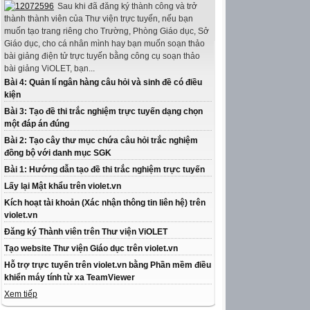
Sau khi đã đăng ký thành công và trở
thành thành viên của Thư viện trực tuyến, nếu bạn
muốn tạo trang riêng cho Trường, Phòng Giáo dục, Sở
Giáo dục, cho cá nhân mình hay bạn muốn soạn thảo
bài giảng điện tử trực tuyến bằng công cụ soạn thảo
bài giảng ViOLET, bạn...
Bài 4: Quản lí ngân hàng câu hỏi và sinh đề có điều
kiện
Bài 3: Tạo đề thi trắc nghiệm trực tuyến dạng chọn
một đáp án đúng
Bài 2: Tạo cây thư mục chứa câu hỏi trắc nghiệm
đồng bộ với danh mục SGK
Bài 1: Hướng dẫn tạo đề thi trắc nghiệm trực tuyến
Lấy lại Mật khẩu trên violet.vn
Kích hoạt tài khoản (Xác nhận thông tin liên hệ) trên
violet.vn
Đăng ký Thành viên trên Thư viện ViOLET
Tạo website Thư viện Giáo dục trên violet.vn
Hỗ trợ trực tuyến trên violet.vn bằng Phần mềm điều
khiển máy tính từ xa TeamViewer
Xem tiếp