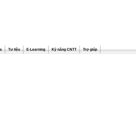
ra
Tư liệu
E-Learning
Kỹ năng CNTT
Trợ giúp