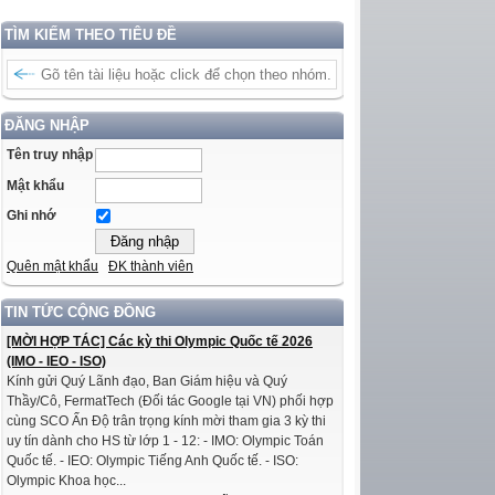
TÌM KIẾM THEO TIÊU ĐỀ
ĐĂNG NHẬP
Tên truy nhập
Mật khẩu
Ghi nhớ
Quên mật khẩu
ĐK thành viên
TIN TỨC CỘNG ĐỒNG
[MỜI HỢP TÁC] Các kỳ thi Olympic Quốc tế 2026
(IMO - IEO - ISO)
Kính gửi Quý Lãnh đạo, Ban Giám hiệu và Quý
Thầy/Cô, FermatTech (Đối tác Google tại VN) phối hợp
cùng SCO Ấn Độ trân trọng kính mời tham gia 3 kỳ thi
uy tín dành cho HS từ lớp 1 - 12: - IMO: Olympic Toán
Quốc tế. - IEO: Olympic Tiếng Anh Quốc tế. - ISO:
Olympic Khoa học...