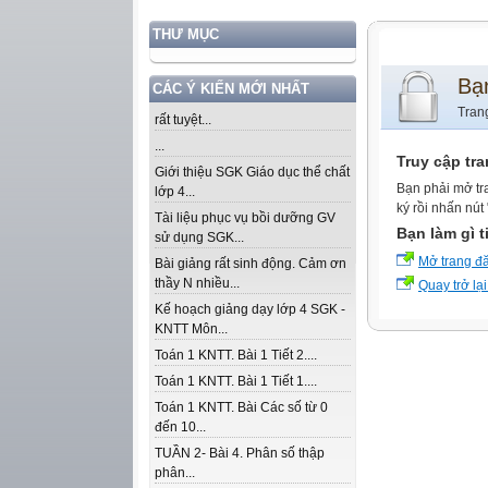
THƯ MỤC
Bạ
CÁC Ý KIẾN MỚI NHẤT
Tran
rất tuyệt...
...
Truy cập tr
Giới thiệu SGK Giáo dục thể chất
Bạn phải mở tr
lớp 4...
ký rồi nhấn nút
Tài liệu phục vụ bồi dưỡng GV
Bạn làm gì t
sử dụng SGK...
Mở trang đ
Bài giảng rất sinh động. Cảm ơn
thầy N nhiều...
Quay trở lại
Kế hoạch giảng dạy lớp 4 SGK -
KNTT Môn...
Toán 1 KNTT. Bài 1 Tiết 2....
Toán 1 KNTT. Bài 1 Tiết 1....
Toán 1 KNTT. Bài Các số từ 0
đến 10...
TUẦN 2- Bài 4. Phân số thập
phân...