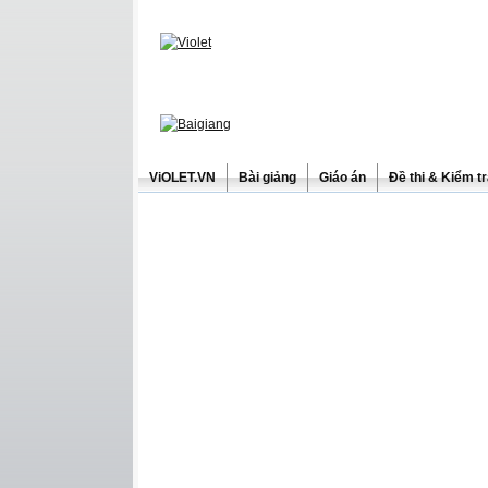
ViOLET.VN
Bài giảng
Giáo án
Đề thi & Kiểm t