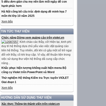
5 điều đơn giản cha mẹ nên làm mỗi ngày để con
hạnh phúc hơn
Hà Nội công bố cấu trúc định dạng đề minh họa 7
môn thi lớp 10 năm 2025
Xem tiếp
TIN TỨC THƯ VIỆN
Chức năng Dừng xem quảng cáo trên violet.vn
Kính chào các thầy, cô! Hiện tại, kinh phí
duy trì hệ thống dựa chủ yếu vào việc đặt quảng cáo
trên hệ thống. Tuy nhiên, đôi khi có gây một số trở ngại
đối với thầy, cô khi truy cập. Vì vậy, để thuận tiện trong
việc sử dụng thư viện hệ thống đã cung cấp chức
năng...
Khắc phục hiện tượng không xuất hiện menu Bộ
công cụ Violet trên PowerPoint và Word
Thử nghiệm Hệ thống Kiểm tra Trực tuyến ViOLET
Giai đoạn 1
Xem tiếp
HƯỚNG DẪN SỬ DỤNG THƯ VIỆN
Xác thực Thông tin thành viên trên violet.vn