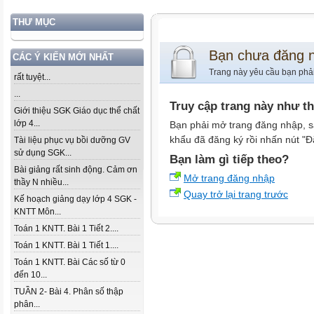
THƯ MỤC
Bạn chưa đăng 
CÁC Ý KIẾN MỚI NHẤT
Trang này yêu cầu bạn phả
rất tuyệt...
...
Truy cập trang này như t
Giới thiệu SGK Giáo dục thể chất
lớp 4...
Bạn phải mở trang đăng nhập, s
khẩu đã đăng ký rồi nhấn nút "Đ
Tài liệu phục vụ bồi dưỡng GV
sử dụng SGK...
Bạn làm gì tiếp theo?
Bài giảng rất sinh động. Cảm ơn
Mở trang đăng nhập
thầy N nhiều...
Quay trở lại trang trước
Kế hoạch giảng dạy lớp 4 SGK -
KNTT Môn...
Toán 1 KNTT. Bài 1 Tiết 2....
Toán 1 KNTT. Bài 1 Tiết 1....
Toán 1 KNTT. Bài Các số từ 0
đến 10...
TUẦN 2- Bài 4. Phân số thập
phân...