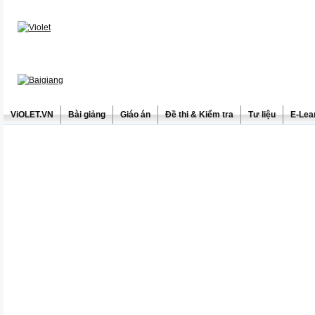
ViOLET.VN
Bài giảng
Giáo án
Đề thi & Kiểm tra
Tư liệu
E-Lea