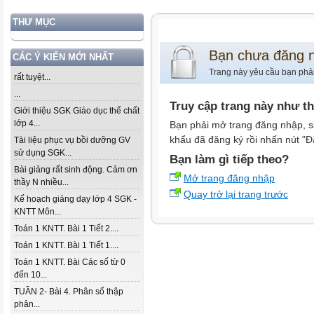
THƯ MỤC
Bạn chưa đăng 
CÁC Ý KIẾN MỚI NHẤT
Trang này yêu cầu bạn phả
rất tuyệt...
...
Truy cập trang này như t
Giới thiệu SGK Giáo dục thể chất
lớp 4...
Bạn phải mở trang đăng nhập, s
khẩu đã đăng ký rồi nhấn nút "Đ
Tài liệu phục vụ bồi dưỡng GV
sử dụng SGK...
Bạn làm gì tiếp theo?
Bài giảng rất sinh động. Cảm ơn
Mở trang đăng nhập
thầy N nhiều...
Quay trở lại trang trước
Kế hoạch giảng dạy lớp 4 SGK -
KNTT Môn...
Toán 1 KNTT. Bài 1 Tiết 2....
Toán 1 KNTT. Bài 1 Tiết 1....
Toán 1 KNTT. Bài Các số từ 0
đến 10...
TUẦN 2- Bài 4. Phân số thập
phân...