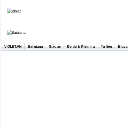
ViOLET.VN
Bài giảng
Giáo án
Đề thi & Kiểm tra
Tư liệu
E-Lea