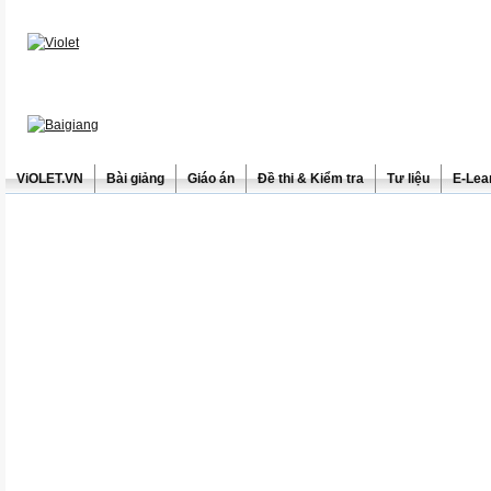
ViOLET.VN
Bài giảng
Giáo án
Đề thi & Kiểm tra
Tư liệu
E-Lea