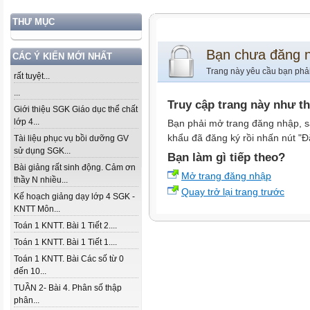
THƯ MỤC
Bạn chưa đăng 
CÁC Ý KIẾN MỚI NHẤT
Trang này yêu cầu bạn phả
rất tuyệt...
...
Truy cập trang này như t
Giới thiệu SGK Giáo dục thể chất
lớp 4...
Bạn phải mở trang đăng nhập, s
khẩu đã đăng ký rồi nhấn nút "Đ
Tài liệu phục vụ bồi dưỡng GV
sử dụng SGK...
Bạn làm gì tiếp theo?
Bài giảng rất sinh động. Cảm ơn
Mở trang đăng nhập
thầy N nhiều...
Quay trở lại trang trước
Kế hoạch giảng dạy lớp 4 SGK -
KNTT Môn...
Toán 1 KNTT. Bài 1 Tiết 2....
Toán 1 KNTT. Bài 1 Tiết 1....
Toán 1 KNTT. Bài Các số từ 0
đến 10...
TUẦN 2- Bài 4. Phân số thập
phân...