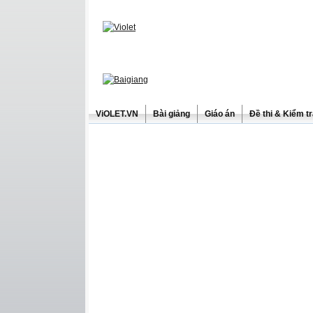
ViOLET.VN
Bài giảng
Giáo án
Đề thi & Kiểm t