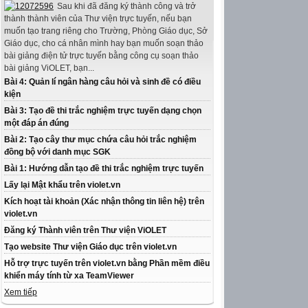
Sau khi đã đăng ký thành công và trở
thành thành viên của Thư viện trực tuyến, nếu bạn
muốn tạo trang riêng cho Trường, Phòng Giáo dục, Sở
Giáo dục, cho cá nhân mình hay bạn muốn soạn thảo
bài giảng điện tử trực tuyến bằng công cụ soạn thảo
bài giảng ViOLET, bạn...
Bài 4: Quản lí ngân hàng câu hỏi và sinh đề có điều
kiện
Bài 3: Tạo đề thi trắc nghiệm trực tuyến dạng chọn
một đáp án đúng
Bài 2: Tạo cây thư mục chứa câu hỏi trắc nghiệm
đồng bộ với danh mục SGK
Bài 1: Hướng dẫn tạo đề thi trắc nghiệm trực tuyến
Lấy lại Mật khẩu trên violet.vn
Kích hoạt tài khoản (Xác nhận thông tin liên hệ) trên
violet.vn
Đăng ký Thành viên trên Thư viện ViOLET
Tạo website Thư viện Giáo dục trên violet.vn
Hỗ trợ trực tuyến trên violet.vn bằng Phần mềm điều
khiển máy tính từ xa TeamViewer
Xem tiếp