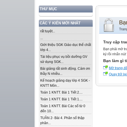
THƯ MỤC
Bạ
CÁC Ý KIẾN MỚI NHẤT
Tran
rất tuyệt...
...
Truy cập tr
Giới thiệu SGK Giáo dục thể chất
Bạn phải mở tr
lớp 4...
ký rồi nhấn nút
Tài liệu phục vụ bồi dưỡng GV
Bạn làm gì t
sử dụng SGK...
Mở trang đ
Bài giảng rất sinh động. Cảm ơn
thầy N nhiều...
Quay trở lại
Kế hoạch giảng dạy lớp 4 SGK -
KNTT Môn...
Toán 1 KNTT. Bài 1 Tiết 2....
Toán 1 KNTT. Bài 1 Tiết 1....
Toán 1 KNTT. Bài Các số từ 0
đến 10...
TUẦN 2- Bài 4. Phân số thập
phân...