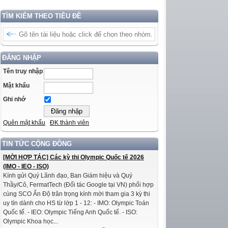
TÌM KIẾM THEO TIÊU ĐỀ
ĐĂNG NHẬP
Tên truy nhập
Mật khẩu
Ghi nhớ
Quên mật khẩu
ĐK thành viên
TIN TỨC CỘNG ĐỒNG
[MỜI HỢP TÁC] Các kỳ thi Olympic Quốc tế 2026
(IMO - IEO - ISO)
Kính gửi Quý Lãnh đạo, Ban Giám hiệu và Quý
Thầy/Cô, FermatTech (Đối tác Google tại VN) phối hợp
cùng SCO Ấn Độ trân trọng kính mời tham gia 3 kỳ thi
uy tín dành cho HS từ lớp 1 - 12: - IMO: Olympic Toán
Quốc tế. - IEO: Olympic Tiếng Anh Quốc tế. - ISO:
Olympic Khoa học...