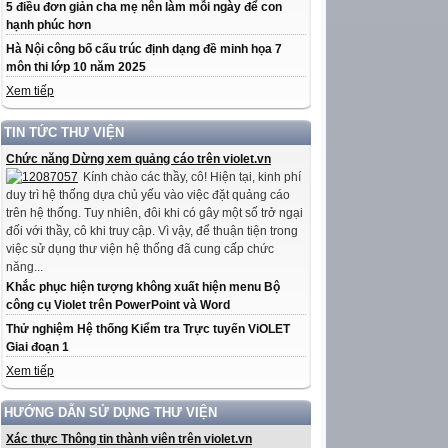
5 điều đơn giản cha mẹ nên làm mỗi ngày để con
hạnh phúc hơn
Hà Nội công bố cấu trúc định dạng đề minh họa 7
môn thi lớp 10 năm 2025
Xem tiếp
TIN TỨC THƯ VIỆN
Chức năng Dừng xem quảng cáo trên violet.vn
Kính chào các thầy, cô! Hiện tại, kinh phí
duy trì hệ thống dựa chủ yếu vào việc đặt quảng cáo
trên hệ thống. Tuy nhiên, đôi khi có gây một số trở ngại
đối với thầy, cô khi truy cập. Vì vậy, để thuận tiện trong
việc sử dụng thư viện hệ thống đã cung cấp chức
năng...
Khắc phục hiện tượng không xuất hiện menu Bộ
công cụ Violet trên PowerPoint và Word
Thử nghiệm Hệ thống Kiểm tra Trực tuyến ViOLET
Giai đoạn 1
Xem tiếp
HƯỚNG DẪN SỬ DỤNG THƯ VIỆN
Xác thực Thông tin thành viên trên violet.vn