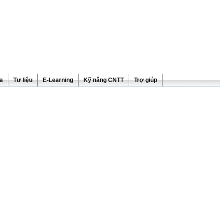
ra
Tư liệu
E-Learning
Kỹ năng CNTT
Trợ giúp