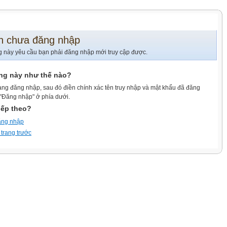
n chưa đăng nhập
g này yêu cầu bạn phải đăng nhập mới truy cập được.
ang này như thế nào?
ang đăng nhập, sau đó điền chính xác tên truy nhập và mật khẩu đã đăng
 "Đăng nhập" ở phía dưới.
iếp theo?
ăng nhập
 trang trước