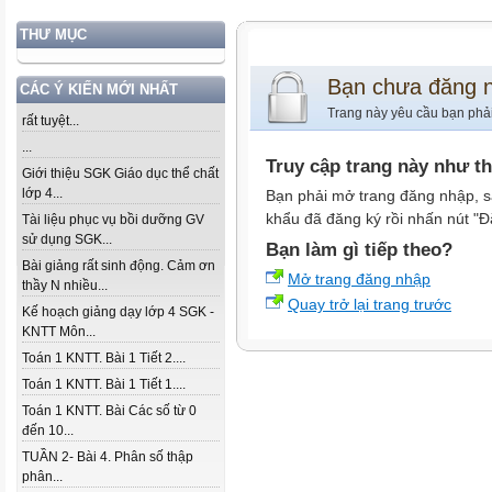
THƯ MỤC
Bạn chưa đăng 
CÁC Ý KIẾN MỚI NHẤT
Trang này yêu cầu bạn phả
rất tuyệt...
...
Truy cập trang này như t
Giới thiệu SGK Giáo dục thể chất
lớp 4...
Bạn phải mở trang đăng nhập, s
khẩu đã đăng ký rồi nhấn nút "Đ
Tài liệu phục vụ bồi dưỡng GV
sử dụng SGK...
Bạn làm gì tiếp theo?
Bài giảng rất sinh động. Cảm ơn
Mở trang đăng nhập
thầy N nhiều...
Quay trở lại trang trước
Kế hoạch giảng dạy lớp 4 SGK -
KNTT Môn...
Toán 1 KNTT. Bài 1 Tiết 2....
Toán 1 KNTT. Bài 1 Tiết 1....
Toán 1 KNTT. Bài Các số từ 0
đến 10...
TUẦN 2- Bài 4. Phân số thập
phân...