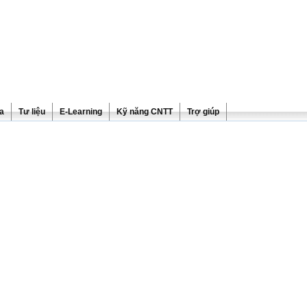
ra
Tư liệu
E-Learning
Kỹ năng CNTT
Trợ giúp