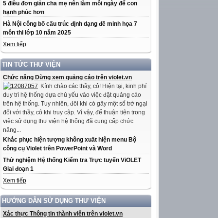
5 điều đơn giản cha mẹ nên làm mỗi ngày để con
hạnh phúc hơn
Hà Nội công bố cấu trúc định dạng đề minh họa 7
môn thi lớp 10 năm 2025
Xem tiếp
TIN TỨC THƯ VIỆN
Chức năng Dừng xem quảng cáo trên violet.vn
Kính chào các thầy, cô! Hiện tại, kinh phí
duy trì hệ thống dựa chủ yếu vào việc đặt quảng cáo
trên hệ thống. Tuy nhiên, đôi khi có gây một số trở ngại
đối với thầy, cô khi truy cập. Vì vậy, để thuận tiện trong
việc sử dụng thư viện hệ thống đã cung cấp chức
năng...
Khắc phục hiện tượng không xuất hiện menu Bộ
công cụ Violet trên PowerPoint và Word
Thử nghiệm Hệ thống Kiểm tra Trực tuyến ViOLET
Giai đoạn 1
Xem tiếp
HƯỚNG DẪN SỬ DỤNG THƯ VIỆN
Xác thực Thông tin thành viên trên violet.vn