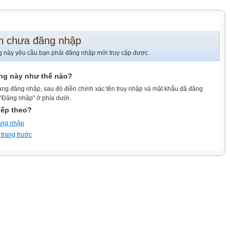
n chưa đăng nhập
g này yêu cầu bạn phải đăng nhập mới truy cập được.
ang này như thế nào?
ang đăng nhập, sau đó điền chính xác tên truy nhập và mật khẩu đã đăng
 "Đăng nhập" ở phía dưới.
iếp theo?
ăng nhập
 trang trước