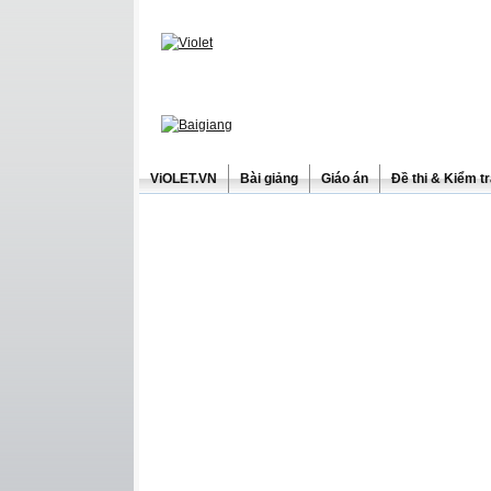
ViOLET.VN
Bài giảng
Giáo án
Đề thi & Kiểm t