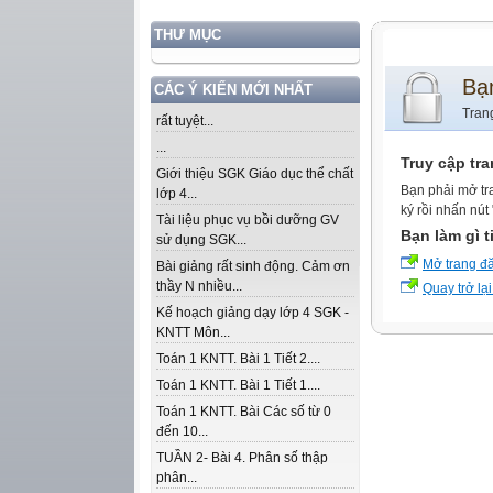
THƯ MỤC
Bạ
CÁC Ý KIẾN MỚI NHẤT
Tran
rất tuyệt...
...
Truy cập tr
Giới thiệu SGK Giáo dục thể chất
Bạn phải mở tr
lớp 4...
ký rồi nhấn nút
Tài liệu phục vụ bồi dưỡng GV
Bạn làm gì t
sử dụng SGK...
Mở trang đ
Bài giảng rất sinh động. Cảm ơn
thầy N nhiều...
Quay trở lại
Kế hoạch giảng dạy lớp 4 SGK -
KNTT Môn...
Toán 1 KNTT. Bài 1 Tiết 2....
Toán 1 KNTT. Bài 1 Tiết 1....
Toán 1 KNTT. Bài Các số từ 0
đến 10...
TUẦN 2- Bài 4. Phân số thập
phân...