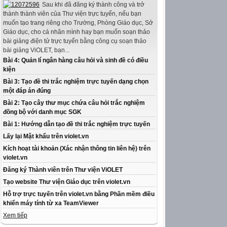
Sau khi đã đăng ký thành công và trở
thành thành viên của Thư viện trực tuyến, nếu bạn
muốn tạo trang riêng cho Trường, Phòng Giáo dục, Sở
Giáo dục, cho cá nhân mình hay bạn muốn soạn thảo
bài giảng điện tử trực tuyến bằng công cụ soạn thảo
bài giảng ViOLET, bạn...
Bài 4: Quản lí ngân hàng câu hỏi và sinh đề có điều
kiện
Bài 3: Tạo đề thi trắc nghiệm trực tuyến dạng chọn
một đáp án đúng
Bài 2: Tạo cây thư mục chứa câu hỏi trắc nghiệm
đồng bộ với danh mục SGK
Bài 1: Hướng dẫn tạo đề thi trắc nghiệm trực tuyến
Lấy lại Mật khẩu trên violet.vn
Kích hoạt tài khoản (Xác nhận thông tin liên hệ) trên
violet.vn
Đăng ký Thành viên trên Thư viện ViOLET
Tạo website Thư viện Giáo dục trên violet.vn
Hỗ trợ trực tuyến trên violet.vn bằng Phần mềm điều
khiển máy tính từ xa TeamViewer
Xem tiếp