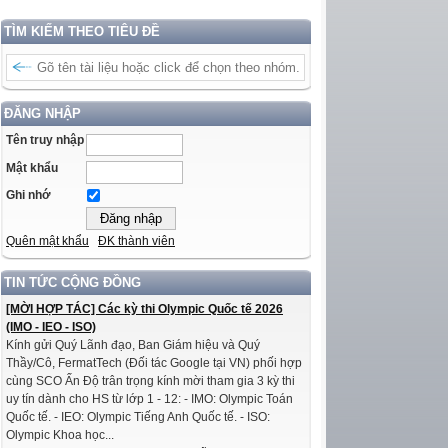
TÌM KIẾM THEO TIÊU ĐỀ
ĐĂNG NHẬP
Tên truy nhập
Mật khẩu
Ghi nhớ
Quên mật khẩu
ĐK thành viên
TIN TỨC CỘNG ĐỒNG
[MỜI HỢP TÁC] Các kỳ thi Olympic Quốc tế 2026
(IMO - IEO - ISO)
Kính gửi Quý Lãnh đạo, Ban Giám hiệu và Quý
Thầy/Cô, FermatTech (Đối tác Google tại VN) phối hợp
cùng SCO Ấn Độ trân trọng kính mời tham gia 3 kỳ thi
uy tín dành cho HS từ lớp 1 - 12: - IMO: Olympic Toán
Quốc tế. - IEO: Olympic Tiếng Anh Quốc tế. - ISO:
Olympic Khoa học...