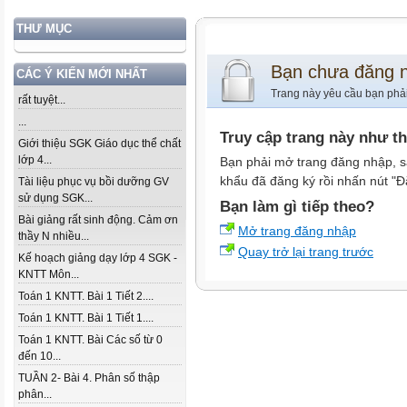
THƯ MỤC
Bạn chưa đăng 
CÁC Ý KIẾN MỚI NHẤT
Trang này yêu cầu bạn phả
rất tuyệt...
...
Truy cập trang này như t
Giới thiệu SGK Giáo dục thể chất
lớp 4...
Bạn phải mở trang đăng nhập, s
khẩu đã đăng ký rồi nhấn nút "Đ
Tài liệu phục vụ bồi dưỡng GV
sử dụng SGK...
Bạn làm gì tiếp theo?
Bài giảng rất sinh động. Cảm ơn
Mở trang đăng nhập
thầy N nhiều...
Quay trở lại trang trước
Kế hoạch giảng dạy lớp 4 SGK -
KNTT Môn...
Toán 1 KNTT. Bài 1 Tiết 2....
Toán 1 KNTT. Bài 1 Tiết 1....
Toán 1 KNTT. Bài Các số từ 0
đến 10...
TUẦN 2- Bài 4. Phân số thập
phân...