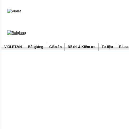
ViOLET.VN
Bài giảng
Giáo án
Đề thi & Kiểm tra
Tư liệu
E-Lea