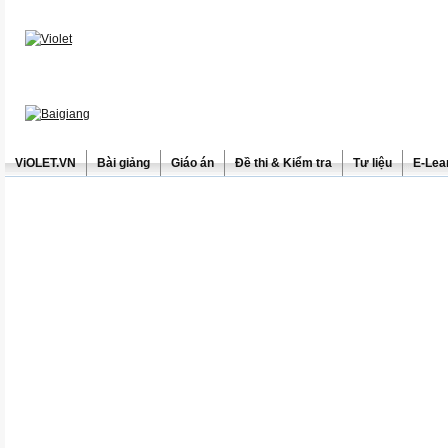
ViOLET.VN
Bài giảng
Giáo án
Đề thi & Kiểm tra
Tư liệu
E-Lea