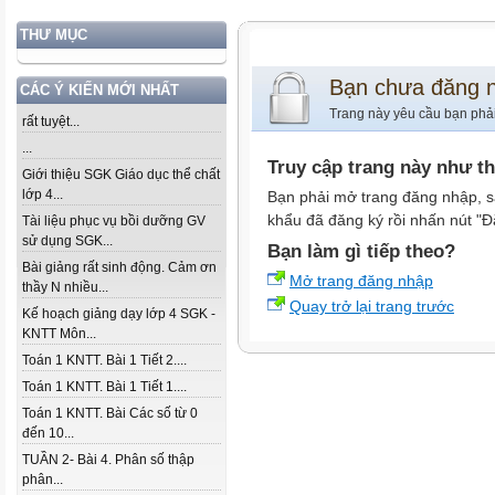
THƯ MỤC
Bạn chưa đăng 
CÁC Ý KIẾN MỚI NHẤT
Trang này yêu cầu bạn phả
rất tuyệt...
...
Truy cập trang này như t
Giới thiệu SGK Giáo dục thể chất
lớp 4...
Bạn phải mở trang đăng nhập, s
khẩu đã đăng ký rồi nhấn nút "Đ
Tài liệu phục vụ bồi dưỡng GV
sử dụng SGK...
Bạn làm gì tiếp theo?
Bài giảng rất sinh động. Cảm ơn
Mở trang đăng nhập
thầy N nhiều...
Quay trở lại trang trước
Kế hoạch giảng dạy lớp 4 SGK -
KNTT Môn...
Toán 1 KNTT. Bài 1 Tiết 2....
Toán 1 KNTT. Bài 1 Tiết 1....
Toán 1 KNTT. Bài Các số từ 0
đến 10...
TUẦN 2- Bài 4. Phân số thập
phân...