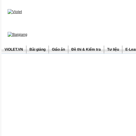
ViOLET.VN
Bài giảng
Giáo án
Đề thi & Kiểm tra
Tư liệu
E-Lea