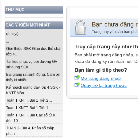
THƯ MỤC
Bạn chưa đăng 
CÁC Ý KIẾN MỚI NHẤT
Trang này yêu cầu bạn phả
rất tuyệt...
...
Truy cập trang này như t
Giới thiệu SGK Giáo dục thể chất
lớp 4...
Bạn phải mở trang đăng nhập, s
khẩu đã đăng ký rồi nhấn nút "Đ
Tài liệu phục vụ bồi dưỡng GV
sử dụng SGK...
Bạn làm gì tiếp theo?
Bài giảng rất sinh động. Cảm ơn
Mở trang đăng nhập
thầy N nhiều...
Quay trở lại trang trước
Kế hoạch giảng dạy lớp 4 SGK -
KNTT Môn...
Toán 1 KNTT. Bài 1 Tiết 2....
Toán 1 KNTT. Bài 1 Tiết 1....
Toán 1 KNTT. Bài Các số từ 0
đến 10...
TUẦN 2- Bài 4. Phân số thập
phân...