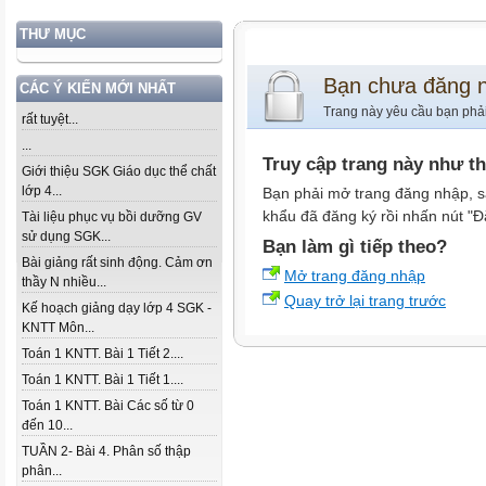
THƯ MỤC
Bạn chưa đăng 
CÁC Ý KIẾN MỚI NHẤT
Trang này yêu cầu bạn phả
rất tuyệt...
...
Truy cập trang này như t
Giới thiệu SGK Giáo dục thể chất
lớp 4...
Bạn phải mở trang đăng nhập, s
khẩu đã đăng ký rồi nhấn nút "Đ
Tài liệu phục vụ bồi dưỡng GV
sử dụng SGK...
Bạn làm gì tiếp theo?
Bài giảng rất sinh động. Cảm ơn
Mở trang đăng nhập
thầy N nhiều...
Quay trở lại trang trước
Kế hoạch giảng dạy lớp 4 SGK -
KNTT Môn...
Toán 1 KNTT. Bài 1 Tiết 2....
Toán 1 KNTT. Bài 1 Tiết 1....
Toán 1 KNTT. Bài Các số từ 0
đến 10...
TUẦN 2- Bài 4. Phân số thập
phân...