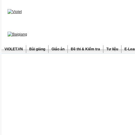
ViOLET.VN
Bài giảng
Giáo án
Đề thi & Kiểm tra
Tư liệu
E-Lea