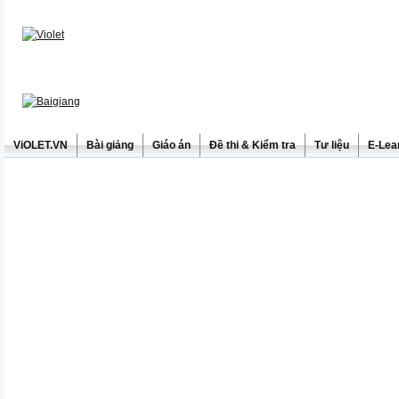
ViOLET.VN
Bài giảng
Giáo án
Đề thi & Kiểm tra
Tư liệu
E-Lea