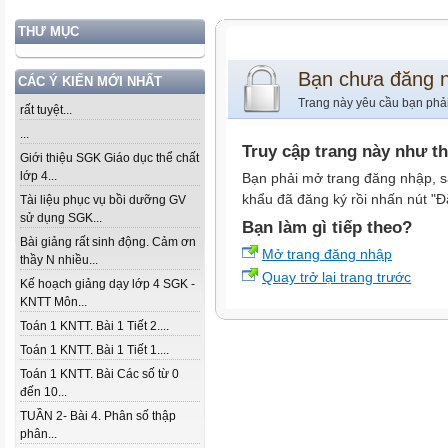
THƯ MỤC
Bạn chưa đăng 
CÁC Ý KIẾN MỚI NHẤT
Trang này yêu cầu bạn phả
rất tuyệt...
...
Truy cập trang này như t
Giới thiệu SGK Giáo dục thể chất
lớp 4...
Bạn phải mở trang đăng nhập, s
khẩu đã đăng ký rồi nhấn nút "Đ
Tài liệu phục vụ bồi dưỡng GV
sử dụng SGK...
Bạn làm gì tiếp theo?
Bài giảng rất sinh động. Cảm ơn
Mở trang đăng nhập
thầy N nhiều...
Quay trở lại trang trước
Kế hoạch giảng dạy lớp 4 SGK -
KNTT Môn...
Toán 1 KNTT. Bài 1 Tiết 2....
Toán 1 KNTT. Bài 1 Tiết 1....
Toán 1 KNTT. Bài Các số từ 0
đến 10...
TUẦN 2- Bài 4. Phân số thập
phân...