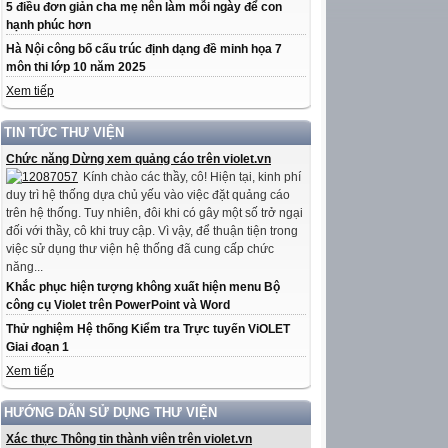
5 điều đơn giản cha mẹ nên làm mỗi ngày để con
hạnh phúc hơn
Hà Nội công bố cấu trúc định dạng đề minh họa 7
môn thi lớp 10 năm 2025
Xem tiếp
TIN TỨC THƯ VIỆN
Chức năng Dừng xem quảng cáo trên violet.vn
Kính chào các thầy, cô! Hiện tại, kinh phí
duy trì hệ thống dựa chủ yếu vào việc đặt quảng cáo
trên hệ thống. Tuy nhiên, đôi khi có gây một số trở ngại
đối với thầy, cô khi truy cập. Vì vậy, để thuận tiện trong
việc sử dụng thư viện hệ thống đã cung cấp chức
năng...
Khắc phục hiện tượng không xuất hiện menu Bộ
công cụ Violet trên PowerPoint và Word
Thử nghiệm Hệ thống Kiểm tra Trực tuyến ViOLET
Giai đoạn 1
Xem tiếp
HƯỚNG DẪN SỬ DỤNG THƯ VIỆN
Xác thực Thông tin thành viên trên violet.vn