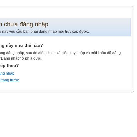
n chưa đăng nhập
g này yêu cầu bạn phải đăng nhập mới truy cập được.
ang này như thế nào?
ang đăng nhập, sau đó điền chính xác tên truy nhập và mật khẩu đã đăng
 "Đăng nhập" ở phía dưới.
iếp theo?
ăng nhập
 trang trước