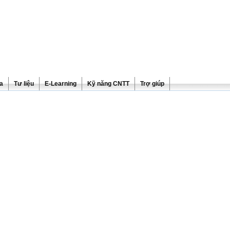
ra
Tư liệu
E-Learning
Kỹ năng CNTT
Trợ giúp