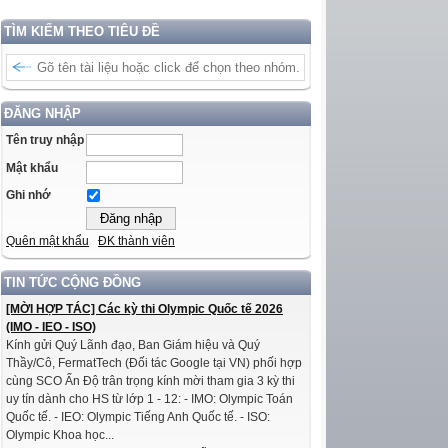
TÌM KIẾM THEO TIÊU ĐỀ
ĐĂNG NHẬP
Tên truy nhập
Mật khẩu
Ghi nhớ
Quên mật khẩu
ĐK thành viên
TIN TỨC CỘNG ĐỒNG
[MỜI HỢP TÁC] Các kỳ thi Olympic Quốc tế 2026
(IMO - IEO - ISO)
Kính gửi Quý Lãnh đạo, Ban Giám hiệu và Quý
Thầy/Cô, FermatTech (Đối tác Google tại VN) phối hợp
cùng SCO Ấn Độ trân trọng kính mời tham gia 3 kỳ thi
uy tín dành cho HS từ lớp 1 - 12: - IMO: Olympic Toán
Quốc tế. - IEO: Olympic Tiếng Anh Quốc tế. - ISO:
Olympic Khoa học...