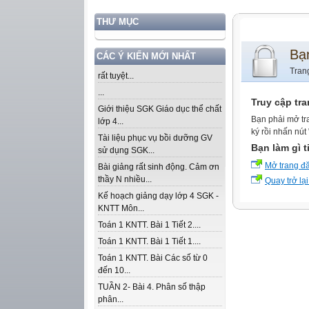
THƯ MỤC
Bạ
CÁC Ý KIẾN MỚI NHẤT
Tran
rất tuyệt...
...
Truy cập tr
Giới thiệu SGK Giáo dục thể chất
Bạn phải mở tr
lớp 4...
ký rồi nhấn nút
Tài liệu phục vụ bồi dưỡng GV
Bạn làm gì t
sử dụng SGK...
Mở trang đ
Bài giảng rất sinh động. Cảm ơn
thầy N nhiều...
Quay trở lại
Kế hoạch giảng dạy lớp 4 SGK -
KNTT Môn...
Toán 1 KNTT. Bài 1 Tiết 2....
Toán 1 KNTT. Bài 1 Tiết 1....
Toán 1 KNTT. Bài Các số từ 0
đến 10...
TUẦN 2- Bài 4. Phân số thập
phân...