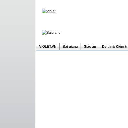
ViOLET.VN
Bài giảng
Giáo án
Đề thi & Kiểm t