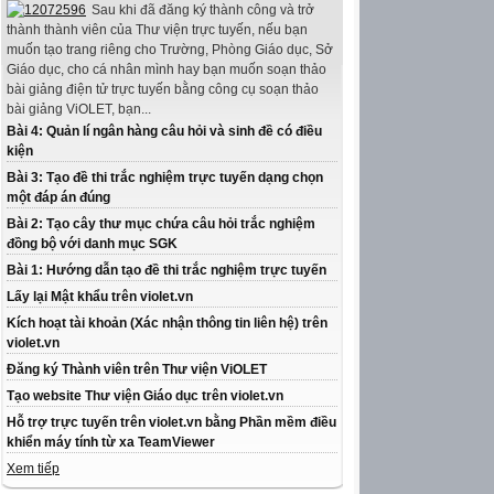
Sau khi đã đăng ký thành công và trở
thành thành viên của Thư viện trực tuyến, nếu bạn
muốn tạo trang riêng cho Trường, Phòng Giáo dục, Sở
Giáo dục, cho cá nhân mình hay bạn muốn soạn thảo
bài giảng điện tử trực tuyến bằng công cụ soạn thảo
bài giảng ViOLET, bạn...
Bài 4: Quản lí ngân hàng câu hỏi và sinh đề có điều
kiện
Bài 3: Tạo đề thi trắc nghiệm trực tuyến dạng chọn
một đáp án đúng
Bài 2: Tạo cây thư mục chứa câu hỏi trắc nghiệm
đồng bộ với danh mục SGK
Bài 1: Hướng dẫn tạo đề thi trắc nghiệm trực tuyến
Lấy lại Mật khẩu trên violet.vn
Kích hoạt tài khoản (Xác nhận thông tin liên hệ) trên
violet.vn
Đăng ký Thành viên trên Thư viện ViOLET
Tạo website Thư viện Giáo dục trên violet.vn
Hỗ trợ trực tuyến trên violet.vn bằng Phần mềm điều
khiển máy tính từ xa TeamViewer
Xem tiếp