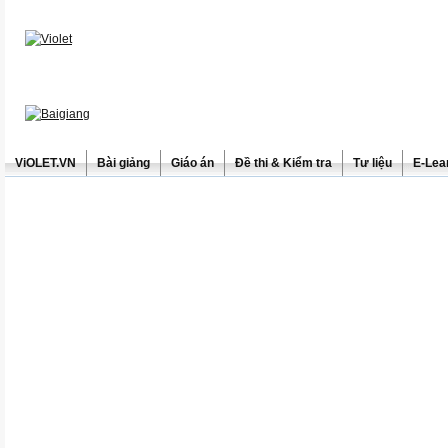
ViOLET.VN
Bài giảng
Giáo án
Đề thi & Kiểm tra
Tư liệu
E-Lea