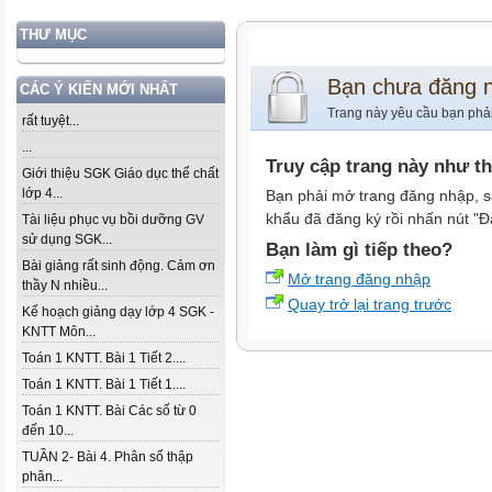
THƯ MỤC
Bạn chưa đăng 
CÁC Ý KIẾN MỚI NHẤT
Trang này yêu cầu bạn phả
rất tuyệt...
...
Truy cập trang này như t
Giới thiệu SGK Giáo dục thể chất
lớp 4...
Bạn phải mở trang đăng nhập, s
khẩu đã đăng ký rồi nhấn nút "Đ
Tài liệu phục vụ bồi dưỡng GV
sử dụng SGK...
Bạn làm gì tiếp theo?
Bài giảng rất sinh động. Cảm ơn
Mở trang đăng nhập
thầy N nhiều...
Quay trở lại trang trước
Kế hoạch giảng dạy lớp 4 SGK -
KNTT Môn...
Toán 1 KNTT. Bài 1 Tiết 2....
Toán 1 KNTT. Bài 1 Tiết 1....
Toán 1 KNTT. Bài Các số từ 0
đến 10...
TUẦN 2- Bài 4. Phân số thập
phân...