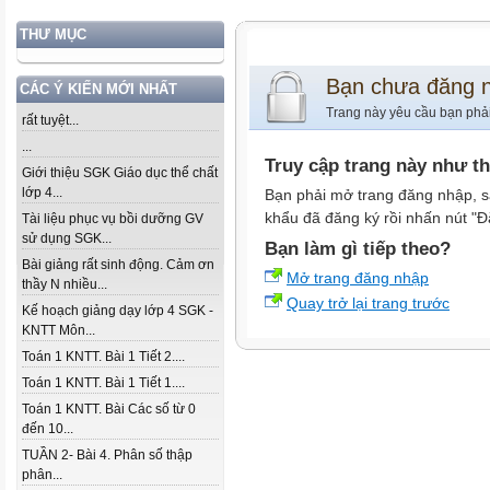
THƯ MỤC
Bạn chưa đăng 
CÁC Ý KIẾN MỚI NHẤT
Trang này yêu cầu bạn phả
rất tuyệt...
...
Truy cập trang này như t
Giới thiệu SGK Giáo dục thể chất
lớp 4...
Bạn phải mở trang đăng nhập, s
khẩu đã đăng ký rồi nhấn nút "Đ
Tài liệu phục vụ bồi dưỡng GV
sử dụng SGK...
Bạn làm gì tiếp theo?
Bài giảng rất sinh động. Cảm ơn
Mở trang đăng nhập
thầy N nhiều...
Quay trở lại trang trước
Kế hoạch giảng dạy lớp 4 SGK -
KNTT Môn...
Toán 1 KNTT. Bài 1 Tiết 2....
Toán 1 KNTT. Bài 1 Tiết 1....
Toán 1 KNTT. Bài Các số từ 0
đến 10...
TUẦN 2- Bài 4. Phân số thập
phân...