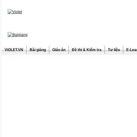
ViOLET.VN
Bài giảng
Giáo án
Đề thi & Kiểm tra
Tư liệu
E-Lea