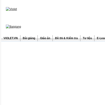
ViOLET.VN
Bài giảng
Giáo án
Đề thi & Kiểm tra
Tư liệu
E-Lea