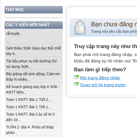
THƯ MỤC
Bạn chưa đăng 
CÁC Ý KIẾN MỚI NHẤT
Trang này yêu cầu bạn phả
rất tuyệt...
...
Truy cập trang này như t
Giới thiệu SGK Giáo dục thể chất
lớp 4...
Bạn phải mở trang đăng nhập, s
khẩu đã đăng ký rồi nhấn nút "Đ
Tài liệu phục vụ bồi dưỡng GV
sử dụng SGK...
Bạn làm gì tiếp theo?
Bài giảng rất sinh động. Cảm ơn
Mở trang đăng nhập
thầy N nhiều...
Quay trở lại trang trước
Kế hoạch giảng dạy lớp 4 SGK -
KNTT Môn...
Toán 1 KNTT. Bài 1 Tiết 2....
Toán 1 KNTT. Bài 1 Tiết 1....
Toán 1 KNTT. Bài Các số từ 0
đến 10...
TUẦN 2- Bài 4. Phân số thập
phân...