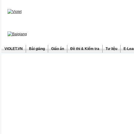
ViOLET.VN
Bài giảng
Giáo án
Đề thi & Kiểm tra
Tư liệu
E-Lea