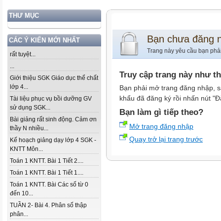
THƯ MỤC
Bạn chưa đăng 
CÁC Ý KIẾN MỚI NHẤT
Trang này yêu cầu bạn phả
rất tuyệt...
...
Truy cập trang này như t
Giới thiệu SGK Giáo dục thể chất
lớp 4...
Bạn phải mở trang đăng nhập, s
khẩu đã đăng ký rồi nhấn nút "Đ
Tài liệu phục vụ bồi dưỡng GV
sử dụng SGK...
Bạn làm gì tiếp theo?
Bài giảng rất sinh động. Cảm ơn
Mở trang đăng nhập
thầy N nhiều...
Quay trở lại trang trước
Kế hoạch giảng dạy lớp 4 SGK -
KNTT Môn...
Toán 1 KNTT. Bài 1 Tiết 2....
Toán 1 KNTT. Bài 1 Tiết 1....
Toán 1 KNTT. Bài Các số từ 0
đến 10...
TUẦN 2- Bài 4. Phân số thập
phân...