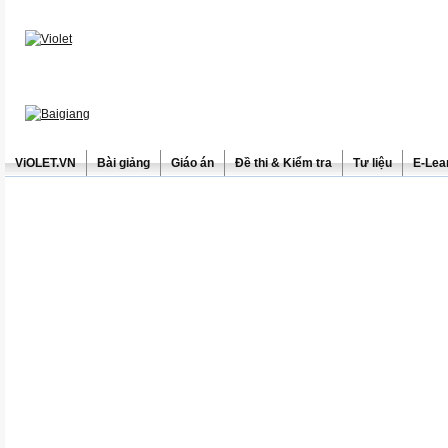
ViOLET.VN
Bài giảng
Giáo án
Đề thi & Kiểm tra
Tư liệu
E-Lea