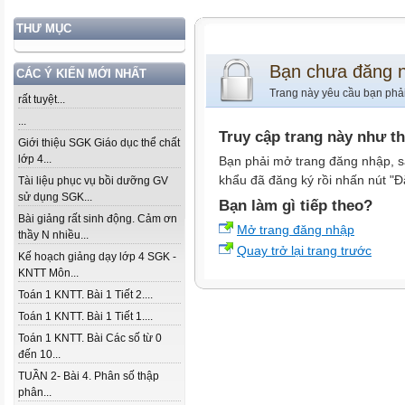
THƯ MỤC
Bạn chưa đăng 
CÁC Ý KIẾN MỚI NHẤT
Trang này yêu cầu bạn phả
rất tuyệt...
...
Truy cập trang này như t
Giới thiệu SGK Giáo dục thể chất
lớp 4...
Bạn phải mở trang đăng nhập, s
khẩu đã đăng ký rồi nhấn nút "Đ
Tài liệu phục vụ bồi dưỡng GV
sử dụng SGK...
Bạn làm gì tiếp theo?
Bài giảng rất sinh động. Cảm ơn
Mở trang đăng nhập
thầy N nhiều...
Quay trở lại trang trước
Kế hoạch giảng dạy lớp 4 SGK -
KNTT Môn...
Toán 1 KNTT. Bài 1 Tiết 2....
Toán 1 KNTT. Bài 1 Tiết 1....
Toán 1 KNTT. Bài Các số từ 0
đến 10...
TUẦN 2- Bài 4. Phân số thập
phân...