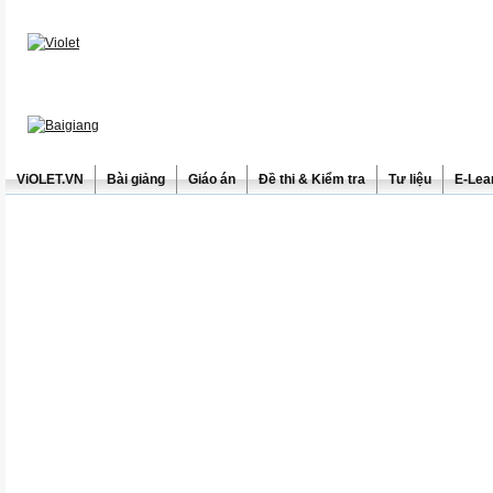
ViOLET.VN
Bài giảng
Giáo án
Đề thi & Kiểm tra
Tư liệu
E-Lea