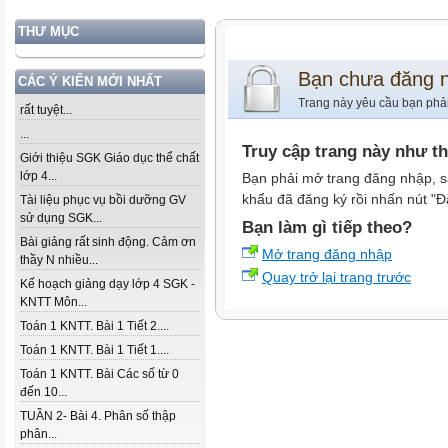
THƯ MỤC
Bạn chưa đăng 
CÁC Ý KIẾN MỚI NHẤT
Trang này yêu cầu bạn phả
rất tuyệt...
...
Truy cập trang này như t
Giới thiệu SGK Giáo dục thể chất
lớp 4...
Bạn phải mở trang đăng nhập, s
khẩu đã đăng ký rồi nhấn nút "Đ
Tài liệu phục vụ bồi dưỡng GV
sử dụng SGK...
Bạn làm gì tiếp theo?
Bài giảng rất sinh động. Cảm ơn
Mở trang đăng nhập
thầy N nhiều...
Quay trở lại trang trước
Kế hoạch giảng dạy lớp 4 SGK -
KNTT Môn...
Toán 1 KNTT. Bài 1 Tiết 2....
Toán 1 KNTT. Bài 1 Tiết 1....
Toán 1 KNTT. Bài Các số từ 0
đến 10...
TUẦN 2- Bài 4. Phân số thập
phân...