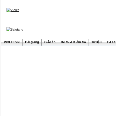
ViOLET.VN
Bài giảng
Giáo án
Đề thi & Kiểm tra
Tư liệu
E-Lea