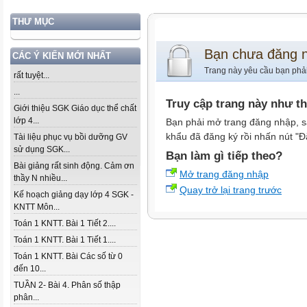
THƯ MỤC
Bạn chưa đăng 
CÁC Ý KIẾN MỚI NHẤT
Trang này yêu cầu bạn phả
rất tuyệt...
...
Truy cập trang này như t
Giới thiệu SGK Giáo dục thể chất
lớp 4...
Bạn phải mở trang đăng nhập, s
khẩu đã đăng ký rồi nhấn nút "Đ
Tài liệu phục vụ bồi dưỡng GV
sử dụng SGK...
Bạn làm gì tiếp theo?
Bài giảng rất sinh động. Cảm ơn
Mở trang đăng nhập
thầy N nhiều...
Quay trở lại trang trước
Kế hoạch giảng dạy lớp 4 SGK -
KNTT Môn...
Toán 1 KNTT. Bài 1 Tiết 2....
Toán 1 KNTT. Bài 1 Tiết 1....
Toán 1 KNTT. Bài Các số từ 0
đến 10...
TUẦN 2- Bài 4. Phân số thập
phân...