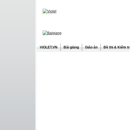
ViOLET.VN
Bài giảng
Giáo án
Đề thi & Kiểm t