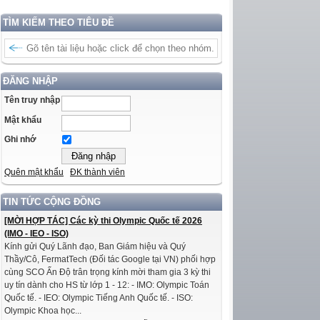
TÌM KIẾM THEO TIÊU ĐỀ
ĐĂNG NHẬP
Tên truy nhập
Mật khẩu
Ghi nhớ
Quên mật khẩu
ĐK thành viên
TIN TỨC CỘNG ĐỒNG
[MỜI HỢP TÁC] Các kỳ thi Olympic Quốc tế 2026
(IMO - IEO - ISO)
Kính gửi Quý Lãnh đạo, Ban Giám hiệu và Quý
Thầy/Cô, FermatTech (Đối tác Google tại VN) phối hợp
cùng SCO Ấn Độ trân trọng kính mời tham gia 3 kỳ thi
uy tín dành cho HS từ lớp 1 - 12: - IMO: Olympic Toán
Quốc tế. - IEO: Olympic Tiếng Anh Quốc tế. - ISO:
Olympic Khoa học...