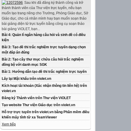
Sau khi đã đăng ký thành công và trở
thành thành viên của Thư viện trực tuyến, nếu bạn
muốn tạo trang riêng cho Trường, Phòng Giáo dục, Sở
Giáo dục, cho cá nhân mình hay bạn muốn soạn thảo
bài giảng điện tử trực tuyến bằng công cụ soạn thảo
bài giảng ViOLET, bạn...
Bài 4: Quản lí ngân hàng câu hỏi và sinh đề có điều
kiện
Bài 3: Tạo đề thi trắc nghiệm trực tuyến dạng chọn
một đáp án đúng
Bài 2: Tạo cây thư mục chứa câu hỏi trắc nghiệm
đồng bộ với danh mục SGK
Bài 1: Hướng dẫn tạo đề thi trắc nghiệm trực tuyến
Lấy lại Mật khẩu trên violet.vn
Kích hoạt tài khoản (Xác nhận thông tin liên hệ) trên
violet.vn
Đăng ký Thành viên trên Thư viện ViOLET
Tạo website Thư viện Giáo dục trên violet.vn
Hỗ trợ trực tuyến trên violet.vn bằng Phần mềm điều
khiển máy tính từ xa TeamViewer
Xem tiếp