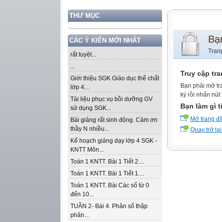
THƯ MỤC
Bạ
CÁC Ý KIẾN MỚI NHẤT
Tran
rất tuyệt...
...
Truy cập tr
Giới thiệu SGK Giáo dục thể chất
Bạn phải mở tr
lớp 4...
ký rồi nhấn nút
Tài liệu phục vụ bồi dưỡng GV
Bạn làm gì t
sử dụng SGK...
Mở trang đ
Bài giảng rất sinh động. Cảm ơn
thầy N nhiều...
Quay trở lại
Kế hoạch giảng dạy lớp 4 SGK -
KNTT Môn...
Toán 1 KNTT. Bài 1 Tiết 2....
Toán 1 KNTT. Bài 1 Tiết 1....
Toán 1 KNTT. Bài Các số từ 0
đến 10...
TUẦN 2- Bài 4. Phân số thập
phân...