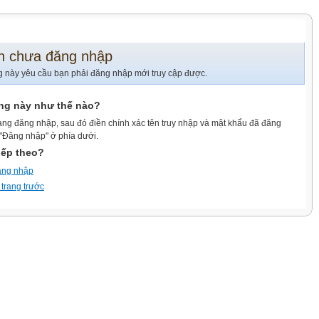
n chưa đăng nhập
g này yêu cầu bạn phải đăng nhập mới truy cập được.
ang này như thế nào?
ang đăng nhập, sau đó điền chính xác tên truy nhập và mật khẩu đã đăng
 "Đăng nhập" ở phía dưới.
iếp theo?
ăng nhập
 trang trước