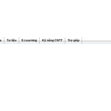
ra
Tư liệu
E-Learning
Kỹ năng CNTT
Trợ giúp