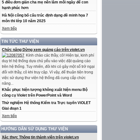
5 điều đơn giản cha mẹ nên làm mỗi ngày để con
hạnh phúc hơn
Hà Nội công bố cấu trúc định dạng đề minh họa 7
môn thi lớp 10 năm 2025
Xem tiếp
TIN TỨC THƯ VIỆN
Chức năng Dừng xem quảng cáo trên violet.vn
Kính chào các thầy, cô! Hiện tại, kinh phí
duy trì hệ thống dựa chủ yếu vào việc đặt quảng cáo
trên hệ thống. Tuy nhiên, đôi khi có gây một số trở ngại
đối với thầy, cô khi truy cập. Vì vậy, để thuận tiện trong
việc sử dụng thư viện hệ thống đã cung cấp chức
năng...
Khắc phục hiện tượng không xuất hiện menu Bộ
công cụ Violet trên PowerPoint và Word
Thử nghiệm Hệ thống Kiểm tra Trực tuyến ViOLET
Giai đoạn 1
Xem tiếp
HƯỚNG DẪN SỬ DỤNG THƯ VIỆN
Xác thực Thông tin thành viên trên violet.vn