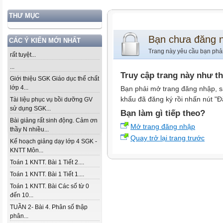
THƯ MỤC
Bạn chưa đăng 
CÁC Ý KIẾN MỚI NHẤT
Trang này yêu cầu bạn phả
rất tuyệt...
...
Truy cập trang này như t
Giới thiệu SGK Giáo dục thể chất
lớp 4...
Bạn phải mở trang đăng nhập, s
khẩu đã đăng ký rồi nhấn nút "Đ
Tài liệu phục vụ bồi dưỡng GV
sử dụng SGK...
Bạn làm gì tiếp theo?
Bài giảng rất sinh động. Cảm ơn
Mở trang đăng nhập
thầy N nhiều...
Quay trở lại trang trước
Kế hoạch giảng dạy lớp 4 SGK -
KNTT Môn...
Toán 1 KNTT. Bài 1 Tiết 2....
Toán 1 KNTT. Bài 1 Tiết 1....
Toán 1 KNTT. Bài Các số từ 0
đến 10...
TUẦN 2- Bài 4. Phân số thập
phân...