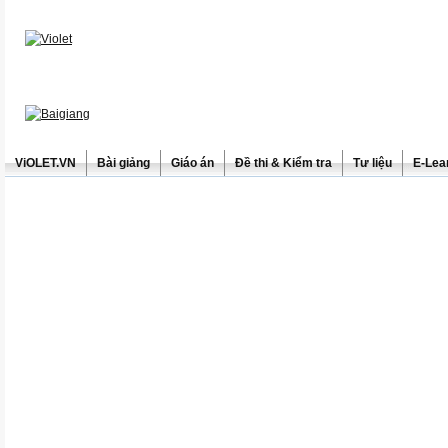
ViOLET.VN
Bài giảng
Giáo án
Đề thi & Kiểm tra
Tư liệu
E-Lea