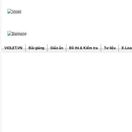
ViOLET.VN
Bài giảng
Giáo án
Đề thi & Kiểm tra
Tư liệu
E-Lea