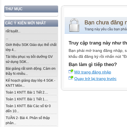
THƯ MỤC
Bạn chưa đăng 
CÁC Ý KIẾN MỚI NHẤT
Trang này yêu cầu bạn phả
rất tuyệt...
...
Truy cập trang này như t
Giới thiệu SGK Giáo dục thể chất
lớp 4...
Bạn phải mở trang đăng nhập, s
khẩu đã đăng ký rồi nhấn nút "Đ
Tài liệu phục vụ bồi dưỡng GV
sử dụng SGK...
Bạn làm gì tiếp theo?
Bài giảng rất sinh động. Cảm ơn
Mở trang đăng nhập
thầy N nhiều...
Quay trở lại trang trước
Kế hoạch giảng dạy lớp 4 SGK -
KNTT Môn...
Toán 1 KNTT. Bài 1 Tiết 2....
Toán 1 KNTT. Bài 1 Tiết 1....
Toán 1 KNTT. Bài Các số từ 0
đến 10...
TUẦN 2- Bài 4. Phân số thập
phân...