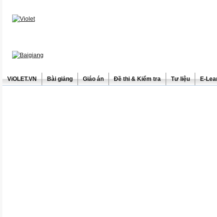
ViOLET.VN
Bài giảng
Giáo án
Đề thi & Kiểm tra
Tư liệu
E-Lea