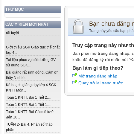
THƯ MỤC
Bạn chưa đăng 
CÁC Ý KIẾN MỚI NHẤT
Trang này yêu cầu bạn phả
rất tuyệt...
...
Truy cập trang này như t
Giới thiệu SGK Giáo dục thể chất
lớp 4...
Bạn phải mở trang đăng nhập, s
khẩu đã đăng ký rồi nhấn nút "Đ
Tài liệu phục vụ bồi dưỡng GV
sử dụng SGK...
Bạn làm gì tiếp theo?
Bài giảng rất sinh động. Cảm ơn
Mở trang đăng nhập
thầy N nhiều...
Quay trở lại trang trước
Kế hoạch giảng dạy lớp 4 SGK -
KNTT Môn...
Toán 1 KNTT. Bài 1 Tiết 2....
Toán 1 KNTT. Bài 1 Tiết 1....
Toán 1 KNTT. Bài Các số từ 0
đến 10...
TUẦN 2- Bài 4. Phân số thập
phân...