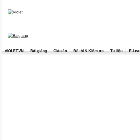
ViOLET.VN
Bài giảng
Giáo án
Đề thi & Kiểm tra
Tư liệu
E-Lea