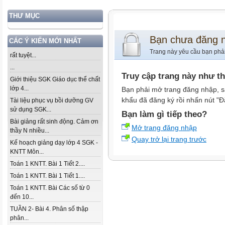
THƯ MỤC
Bạn chưa đăng 
CÁC Ý KIẾN MỚI NHẤT
Trang này yêu cầu bạn phả
rất tuyệt...
...
Truy cập trang này như t
Giới thiệu SGK Giáo dục thể chất
lớp 4...
Bạn phải mở trang đăng nhập, s
khẩu đã đăng ký rồi nhấn nút "Đ
Tài liệu phục vụ bồi dưỡng GV
sử dụng SGK...
Bạn làm gì tiếp theo?
Bài giảng rất sinh động. Cảm ơn
Mở trang đăng nhập
thầy N nhiều...
Quay trở lại trang trước
Kế hoạch giảng dạy lớp 4 SGK -
KNTT Môn...
Toán 1 KNTT. Bài 1 Tiết 2....
Toán 1 KNTT. Bài 1 Tiết 1....
Toán 1 KNTT. Bài Các số từ 0
đến 10...
TUẦN 2- Bài 4. Phân số thập
phân...