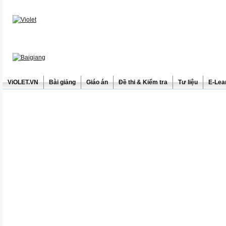
ViOLET.VN
Bài giảng
Giáo án
Đề thi & Kiểm tra
Tư liệu
E-Lea