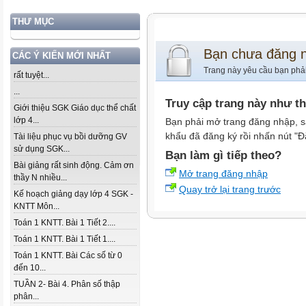
THƯ MỤC
Bạn chưa đăng 
CÁC Ý KIẾN MỚI NHẤT
Trang này yêu cầu bạn phả
rất tuyệt...
...
Truy cập trang này như t
Giới thiệu SGK Giáo dục thể chất
lớp 4...
Bạn phải mở trang đăng nhập, s
khẩu đã đăng ký rồi nhấn nút "Đ
Tài liệu phục vụ bồi dưỡng GV
sử dụng SGK...
Bạn làm gì tiếp theo?
Bài giảng rất sinh động. Cảm ơn
Mở trang đăng nhập
thầy N nhiều...
Quay trở lại trang trước
Kế hoạch giảng dạy lớp 4 SGK -
KNTT Môn...
Toán 1 KNTT. Bài 1 Tiết 2....
Toán 1 KNTT. Bài 1 Tiết 1....
Toán 1 KNTT. Bài Các số từ 0
đến 10...
TUẦN 2- Bài 4. Phân số thập
phân...