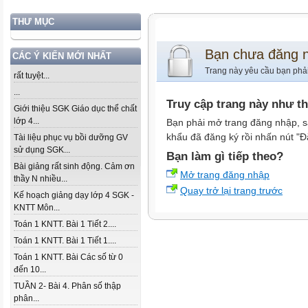
THƯ MỤC
Bạn chưa đăng 
CÁC Ý KIẾN MỚI NHẤT
Trang này yêu cầu bạn phả
rất tuyệt...
...
Truy cập trang này như t
Giới thiệu SGK Giáo dục thể chất
lớp 4...
Bạn phải mở trang đăng nhập, s
khẩu đã đăng ký rồi nhấn nút "Đ
Tài liệu phục vụ bồi dưỡng GV
sử dụng SGK...
Bạn làm gì tiếp theo?
Bài giảng rất sinh động. Cảm ơn
Mở trang đăng nhập
thầy N nhiều...
Quay trở lại trang trước
Kế hoạch giảng dạy lớp 4 SGK -
KNTT Môn...
Toán 1 KNTT. Bài 1 Tiết 2....
Toán 1 KNTT. Bài 1 Tiết 1....
Toán 1 KNTT. Bài Các số từ 0
đến 10...
TUẦN 2- Bài 4. Phân số thập
phân...