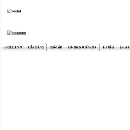
ViOLET.VN
Bài giảng
Giáo án
Đề thi & Kiểm tra
Tư liệu
E-Lea