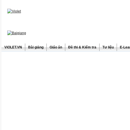
ViOLET.VN
Bài giảng
Giáo án
Đề thi & Kiểm tra
Tư liệu
E-Lea