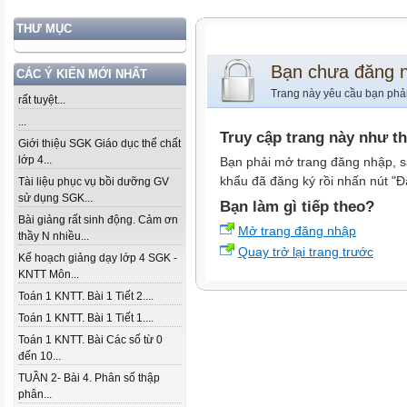
THƯ MỤC
Bạn chưa đăng 
CÁC Ý KIẾN MỚI NHẤT
Trang này yêu cầu bạn phả
rất tuyệt...
...
Truy cập trang này như t
Giới thiệu SGK Giáo dục thể chất
lớp 4...
Bạn phải mở trang đăng nhập, s
khẩu đã đăng ký rồi nhấn nút "Đ
Tài liệu phục vụ bồi dưỡng GV
sử dụng SGK...
Bạn làm gì tiếp theo?
Bài giảng rất sinh động. Cảm ơn
Mở trang đăng nhập
thầy N nhiều...
Quay trở lại trang trước
Kế hoạch giảng dạy lớp 4 SGK -
KNTT Môn...
Toán 1 KNTT. Bài 1 Tiết 2....
Toán 1 KNTT. Bài 1 Tiết 1....
Toán 1 KNTT. Bài Các số từ 0
đến 10...
TUẦN 2- Bài 4. Phân số thập
phân...