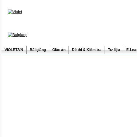
ViOLET.VN
Bài giảng
Giáo án
Đề thi & Kiểm tra
Tư liệu
E-Lea