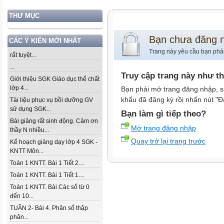
THƯ MỤC
Bạn chưa đăng 
CÁC Ý KIẾN MỚI NHẤT
Trang này yêu cầu bạn phả
rất tuyệt...
...
Truy cập trang này như t
Giới thiệu SGK Giáo dục thể chất
lớp 4...
Bạn phải mở trang đăng nhập, s
khẩu đã đăng ký rồi nhấn nút "Đ
Tài liệu phục vụ bồi dưỡng GV
sử dụng SGK...
Bạn làm gì tiếp theo?
Bài giảng rất sinh động. Cảm ơn
Mở trang đăng nhập
thầy N nhiều...
Quay trở lại trang trước
Kế hoạch giảng dạy lớp 4 SGK -
KNTT Môn...
Toán 1 KNTT. Bài 1 Tiết 2....
Toán 1 KNTT. Bài 1 Tiết 1....
Toán 1 KNTT. Bài Các số từ 0
đến 10...
TUẦN 2- Bài 4. Phân số thập
phân...