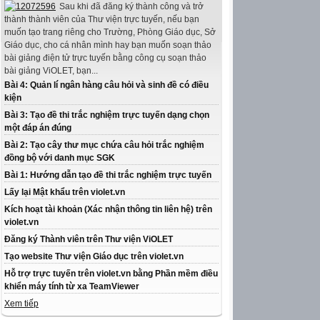
Sau khi đã đăng ký thành công và trở
thành thành viên của Thư viện trực tuyến, nếu bạn
muốn tạo trang riêng cho Trường, Phòng Giáo dục, Sở
Giáo dục, cho cá nhân mình hay bạn muốn soạn thảo
bài giảng điện tử trực tuyến bằng công cụ soạn thảo
bài giảng ViOLET, bạn...
Bài 4: Quản lí ngân hàng câu hỏi và sinh đề có điều
kiện
Bài 3: Tạo đề thi trắc nghiệm trực tuyến dạng chọn
một đáp án đúng
Bài 2: Tạo cây thư mục chứa câu hỏi trắc nghiệm
đồng bộ với danh mục SGK
Bài 1: Hướng dẫn tạo đề thi trắc nghiệm trực tuyến
Lấy lại Mật khẩu trên violet.vn
Kích hoạt tài khoản (Xác nhận thông tin liên hệ) trên
violet.vn
Đăng ký Thành viên trên Thư viện ViOLET
Tạo website Thư viện Giáo dục trên violet.vn
Hỗ trợ trực tuyến trên violet.vn bằng Phần mềm điều
khiển máy tính từ xa TeamViewer
Xem tiếp