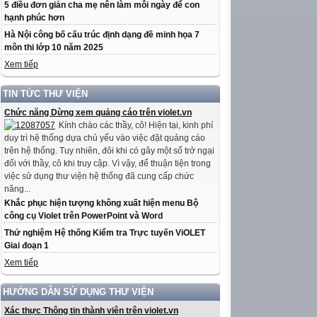
5 điều đơn giản cha mẹ nên làm mỗi ngày để con
hạnh phúc hơn
Hà Nội công bố cấu trúc định dạng đề minh họa 7
môn thi lớp 10 năm 2025
Xem tiếp
TIN TỨC THƯ VIỆN
Chức năng Dừng xem quảng cáo trên violet.vn
Kính chào các thầy, cô! Hiện tại, kinh phí
duy trì hệ thống dựa chủ yếu vào việc đặt quảng cáo
trên hệ thống. Tuy nhiên, đôi khi có gây một số trở ngại
đối với thầy, cô khi truy cập. Vì vậy, để thuận tiện trong
việc sử dụng thư viện hệ thống đã cung cấp chức
năng...
Khắc phục hiện tượng không xuất hiện menu Bộ
công cụ Violet trên PowerPoint và Word
Thử nghiệm Hệ thống Kiểm tra Trực tuyến ViOLET
Giai đoạn 1
Xem tiếp
HƯỚNG DẪN SỬ DỤNG THƯ VIỆN
Xác thực Thông tin thành viên trên violet.vn