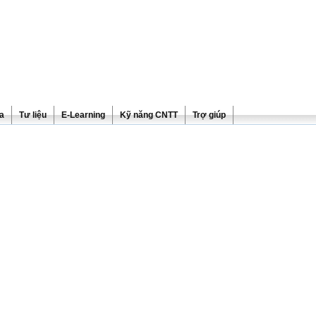
ra
Tư liệu
E-Learning
Kỹ năng CNTT
Trợ giúp