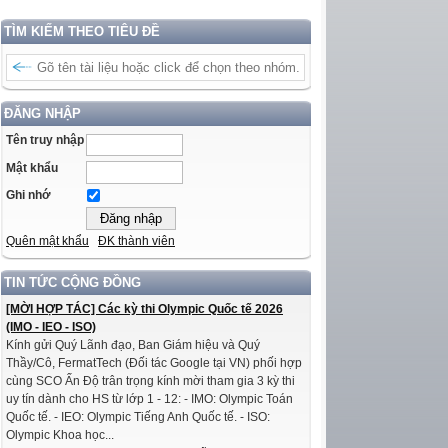
TÌM KIẾM THEO TIÊU ĐỀ
ĐĂNG NHẬP
Tên truy nhập
Mật khẩu
Ghi nhớ
Quên mật khẩu
ĐK thành viên
TIN TỨC CỘNG ĐỒNG
[MỜI HỢP TÁC] Các kỳ thi Olympic Quốc tế 2026
(IMO - IEO - ISO)
Kính gửi Quý Lãnh đạo, Ban Giám hiệu và Quý
Thầy/Cô, FermatTech (Đối tác Google tại VN) phối hợp
cùng SCO Ấn Độ trân trọng kính mời tham gia 3 kỳ thi
uy tín dành cho HS từ lớp 1 - 12: - IMO: Olympic Toán
Quốc tế. - IEO: Olympic Tiếng Anh Quốc tế. - ISO:
Olympic Khoa học...