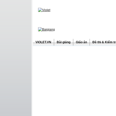
ViOLET.VN
Bài giảng
Giáo án
Đề thi & Kiểm t