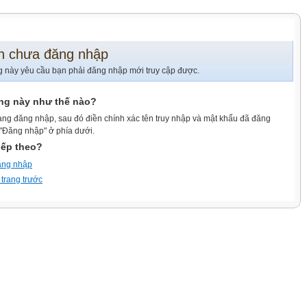
n chưa đăng nhập
g này yêu cầu bạn phải đăng nhập mới truy cập được.
ang này như thế nào?
ang đăng nhập, sau đó điền chính xác tên truy nhập và mật khẩu đã đăng
 "Đăng nhập" ở phía dưới.
iếp theo?
ăng nhập
 trang trước