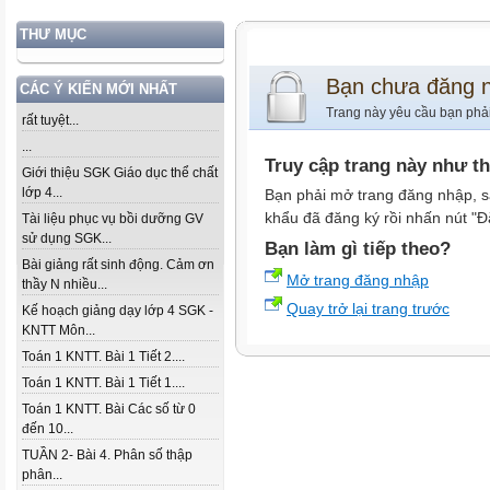
THƯ MỤC
Bạn chưa đăng 
CÁC Ý KIẾN MỚI NHẤT
Trang này yêu cầu bạn phả
rất tuyệt...
...
Truy cập trang này như t
Giới thiệu SGK Giáo dục thể chất
lớp 4...
Bạn phải mở trang đăng nhập, s
khẩu đã đăng ký rồi nhấn nút "Đ
Tài liệu phục vụ bồi dưỡng GV
sử dụng SGK...
Bạn làm gì tiếp theo?
Bài giảng rất sinh động. Cảm ơn
Mở trang đăng nhập
thầy N nhiều...
Quay trở lại trang trước
Kế hoạch giảng dạy lớp 4 SGK -
KNTT Môn...
Toán 1 KNTT. Bài 1 Tiết 2....
Toán 1 KNTT. Bài 1 Tiết 1....
Toán 1 KNTT. Bài Các số từ 0
đến 10...
TUẦN 2- Bài 4. Phân số thập
phân...