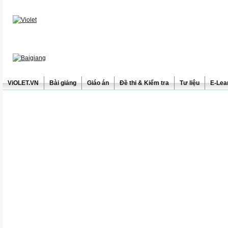
ViOLET.VN
Bài giảng
Giáo án
Đề thi & Kiểm tra
Tư liệu
E-Lea