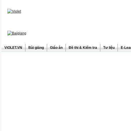
ViOLET.VN
Bài giảng
Giáo án
Đề thi & Kiểm tra
Tư liệu
E-Lea