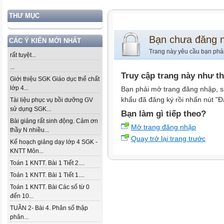
THƯ MỤC
Bạn chưa đăng 
CÁC Ý KIẾN MỚI NHẤT
Trang này yêu cầu bạn phả
rất tuyệt...
...
Truy cập trang này như t
Giới thiệu SGK Giáo dục thể chất
lớp 4...
Bạn phải mở trang đăng nhập, s
khẩu đã đăng ký rồi nhấn nút "Đ
Tài liệu phục vụ bồi dưỡng GV
sử dụng SGK...
Bạn làm gì tiếp theo?
Bài giảng rất sinh động. Cảm ơn
Mở trang đăng nhập
thầy N nhiều...
Quay trở lại trang trước
Kế hoạch giảng dạy lớp 4 SGK -
KNTT Môn...
Toán 1 KNTT. Bài 1 Tiết 2....
Toán 1 KNTT. Bài 1 Tiết 1....
Toán 1 KNTT. Bài Các số từ 0
đến 10...
TUẦN 2- Bài 4. Phân số thập
phân...