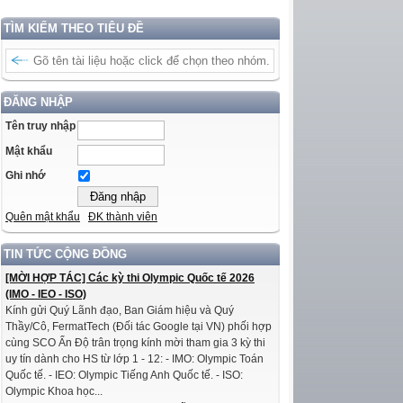
TÌM KIẾM THEO TIÊU ĐỀ
ĐĂNG NHẬP
Tên truy nhập
Mật khẩu
Ghi nhớ
Quên mật khẩu
ĐK thành viên
TIN TỨC CỘNG ĐỒNG
[MỜI HỢP TÁC] Các kỳ thi Olympic Quốc tế 2026
(IMO - IEO - ISO)
Kính gửi Quý Lãnh đạo, Ban Giám hiệu và Quý
Thầy/Cô, FermatTech (Đối tác Google tại VN) phối hợp
cùng SCO Ấn Độ trân trọng kính mời tham gia 3 kỳ thi
uy tín dành cho HS từ lớp 1 - 12: - IMO: Olympic Toán
Quốc tế. - IEO: Olympic Tiếng Anh Quốc tế. - ISO:
Olympic Khoa học...