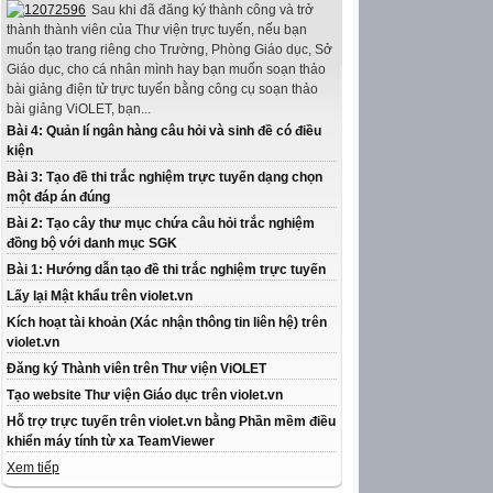
Sau khi đã đăng ký thành công và trở
thành thành viên của Thư viện trực tuyến, nếu bạn
muốn tạo trang riêng cho Trường, Phòng Giáo dục, Sở
Giáo dục, cho cá nhân mình hay bạn muốn soạn thảo
bài giảng điện tử trực tuyến bằng công cụ soạn thảo
bài giảng ViOLET, bạn...
Bài 4: Quản lí ngân hàng câu hỏi và sinh đề có điều
kiện
Bài 3: Tạo đề thi trắc nghiệm trực tuyến dạng chọn
một đáp án đúng
Bài 2: Tạo cây thư mục chứa câu hỏi trắc nghiệm
đồng bộ với danh mục SGK
Bài 1: Hướng dẫn tạo đề thi trắc nghiệm trực tuyến
Lấy lại Mật khẩu trên violet.vn
Kích hoạt tài khoản (Xác nhận thông tin liên hệ) trên
violet.vn
Đăng ký Thành viên trên Thư viện ViOLET
Tạo website Thư viện Giáo dục trên violet.vn
Hỗ trợ trực tuyến trên violet.vn bằng Phần mềm điều
khiển máy tính từ xa TeamViewer
Xem tiếp