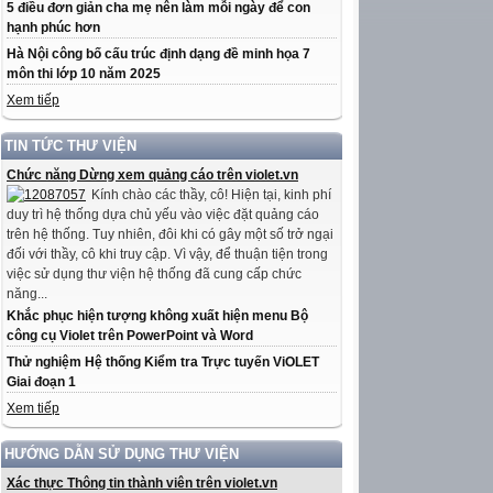
5 điều đơn giản cha mẹ nên làm mỗi ngày để con
hạnh phúc hơn
Hà Nội công bố cấu trúc định dạng đề minh họa 7
môn thi lớp 10 năm 2025
Xem tiếp
TIN TỨC THƯ VIỆN
Chức năng Dừng xem quảng cáo trên violet.vn
Kính chào các thầy, cô! Hiện tại, kinh phí
duy trì hệ thống dựa chủ yếu vào việc đặt quảng cáo
trên hệ thống. Tuy nhiên, đôi khi có gây một số trở ngại
đối với thầy, cô khi truy cập. Vì vậy, để thuận tiện trong
việc sử dụng thư viện hệ thống đã cung cấp chức
năng...
Khắc phục hiện tượng không xuất hiện menu Bộ
công cụ Violet trên PowerPoint và Word
Thử nghiệm Hệ thống Kiểm tra Trực tuyến ViOLET
Giai đoạn 1
Xem tiếp
HƯỚNG DẪN SỬ DỤNG THƯ VIỆN
Xác thực Thông tin thành viên trên violet.vn