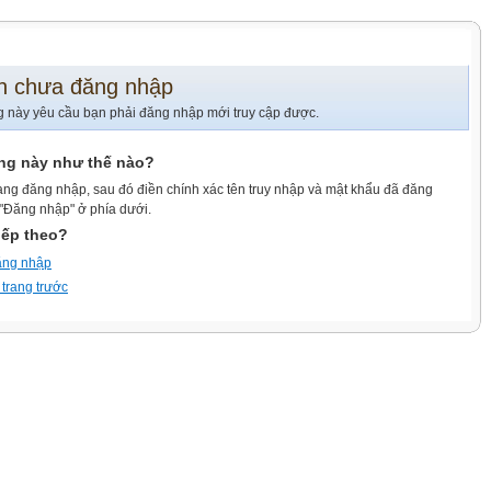
n chưa đăng nhập
g này yêu cầu bạn phải đăng nhập mới truy cập được.
ang này như thế nào?
ang đăng nhập, sau đó điền chính xác tên truy nhập và mật khẩu đã đăng
 "Đăng nhập" ở phía dưới.
iếp theo?
ăng nhập
 trang trước