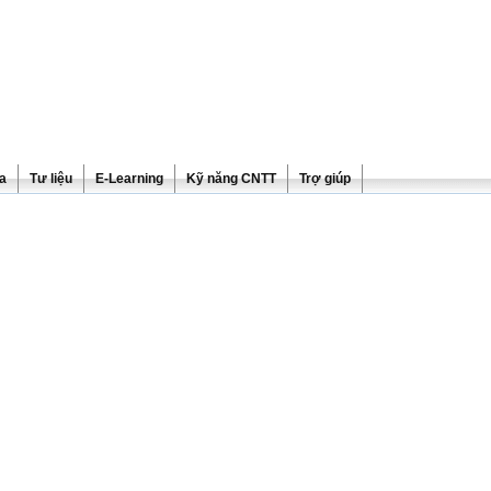
ra
Tư liệu
E-Learning
Kỹ năng CNTT
Trợ giúp