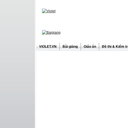
ViOLET.VN
Bài giảng
Giáo án
Đề thi & Kiểm t