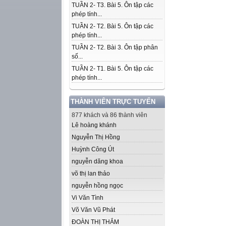
TUẦN 2- T3. Bài 5. Ôn tập các
phép tính...
TUẦN 2- T2. Bài 5. Ôn tập các
phép tính...
TUẦN 2- T2. Bài 3. Ôn tập phân
số...
TUẦN 2- T1. Bài 5. Ôn tập các
phép tính...
THÀNH VIÊN TRỰC TUYẾN
877 khách và 86 thành viên
Lê hoàng khánh
Nguyễn Thị Hồng
Huỳnh Công Út
nguyễn dăng khoa
võ thị lan thảo
nguyễn hồng ngọc
Vi Văn Tình
Võ Văn Vũ Phát
ĐOÀN THỊ THẮM