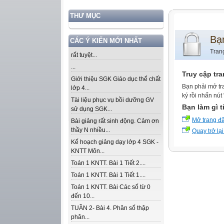
THƯ MỤC
Bạ
CÁC Ý KIẾN MỚI NHẤT
Tran
rất tuyệt...
...
Truy cập tr
Giới thiệu SGK Giáo dục thể chất
Bạn phải mở tr
lớp 4...
ký rồi nhấn nút
Tài liệu phục vụ bồi dưỡng GV
Bạn làm gì t
sử dụng SGK...
Mở trang đ
Bài giảng rất sinh động. Cảm ơn
thầy N nhiều...
Quay trở lại
Kế hoạch giảng dạy lớp 4 SGK -
KNTT Môn...
Toán 1 KNTT. Bài 1 Tiết 2....
Toán 1 KNTT. Bài 1 Tiết 1....
Toán 1 KNTT. Bài Các số từ 0
đến 10...
TUẦN 2- Bài 4. Phân số thập
phân...