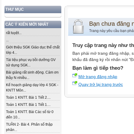
THƯ MỤC
Bạn chưa đăng 
CÁC Ý KIẾN MỚI NHẤT
Trang này yêu cầu bạn phả
rất tuyệt...
...
Truy cập trang này như t
Giới thiệu SGK Giáo dục thể chất
lớp 4...
Bạn phải mở trang đăng nhập, s
khẩu đã đăng ký rồi nhấn nút "Đ
Tài liệu phục vụ bồi dưỡng GV
sử dụng SGK...
Bạn làm gì tiếp theo?
Bài giảng rất sinh động. Cảm ơn
Mở trang đăng nhập
thầy N nhiều...
Quay trở lại trang trước
Kế hoạch giảng dạy lớp 4 SGK -
KNTT Môn...
Toán 1 KNTT. Bài 1 Tiết 2....
Toán 1 KNTT. Bài 1 Tiết 1....
Toán 1 KNTT. Bài Các số từ 0
đến 10...
TUẦN 2- Bài 4. Phân số thập
phân...