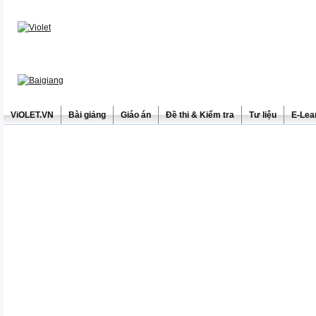
ViOLET.VN
Bài giảng
Giáo án
Đề thi & Kiểm tra
Tư liệu
E-Lea