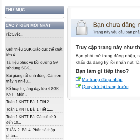
THƯ MỤC
Bạn chưa đăng 
CÁC Ý KIẾN MỚI NHẤT
Trang này yêu cầu bạn phả
rất tuyệt...
...
Truy cập trang này như t
Giới thiệu SGK Giáo dục thể chất
lớp 4...
Bạn phải mở trang đăng nhập, s
khẩu đã đăng ký rồi nhấn nút "Đ
Tài liệu phục vụ bồi dưỡng GV
sử dụng SGK...
Bạn làm gì tiếp theo?
Bài giảng rất sinh động. Cảm ơn
Mở trang đăng nhập
thầy N nhiều...
Quay trở lại trang trước
Kế hoạch giảng dạy lớp 4 SGK -
KNTT Môn...
Toán 1 KNTT. Bài 1 Tiết 2....
Toán 1 KNTT. Bài 1 Tiết 1....
Toán 1 KNTT. Bài Các số từ 0
đến 10...
TUẦN 2- Bài 4. Phân số thập
phân...