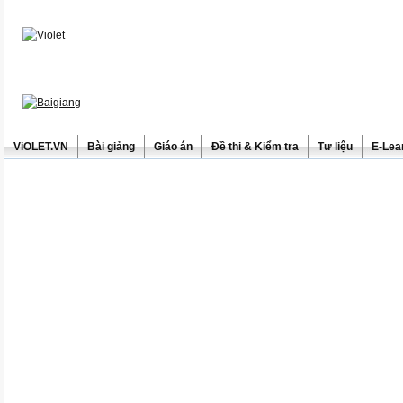
ViOLET.VN
Bài giảng
Giáo án
Đề thi & Kiểm tra
Tư liệu
E-Lea