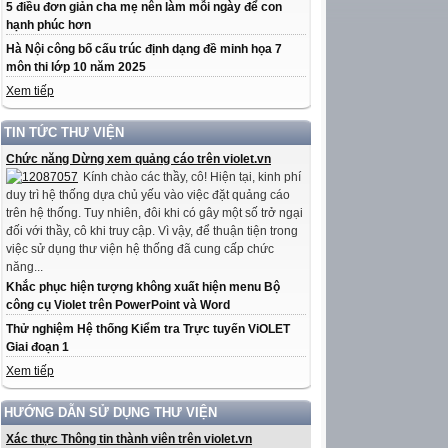
5 điều đơn giản cha mẹ nên làm mỗi ngày để con
hạnh phúc hơn
Hà Nội công bố cấu trúc định dạng đề minh họa 7
môn thi lớp 10 năm 2025
Xem tiếp
TIN TỨC THƯ VIỆN
Chức năng Dừng xem quảng cáo trên violet.vn
Kính chào các thầy, cô! Hiện tại, kinh phí
duy trì hệ thống dựa chủ yếu vào việc đặt quảng cáo
trên hệ thống. Tuy nhiên, đôi khi có gây một số trở ngại
đối với thầy, cô khi truy cập. Vì vậy, để thuận tiện trong
việc sử dụng thư viện hệ thống đã cung cấp chức
năng...
Khắc phục hiện tượng không xuất hiện menu Bộ
công cụ Violet trên PowerPoint và Word
Thử nghiệm Hệ thống Kiểm tra Trực tuyến ViOLET
Giai đoạn 1
Xem tiếp
HƯỚNG DẪN SỬ DỤNG THƯ VIỆN
Xác thực Thông tin thành viên trên violet.vn