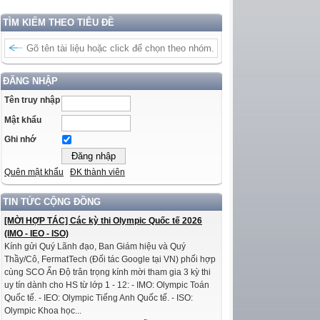
TÌM KIẾM THEO TIÊU ĐỀ
ĐĂNG NHẬP
Tên truy nhập
Mật khẩu
Ghi nhớ
Quên mật khẩu
ĐK thành viên
TIN TỨC CỘNG ĐỒNG
[MỜI HỢP TÁC] Các kỳ thi Olympic Quốc tế 2026
(IMO - IEO - ISO)
Kính gửi Quý Lãnh đạo, Ban Giám hiệu và Quý
Thầy/Cô, FermatTech (Đối tác Google tại VN) phối hợp
cùng SCO Ấn Độ trân trọng kính mời tham gia 3 kỳ thi
uy tín dành cho HS từ lớp 1 - 12: - IMO: Olympic Toán
Quốc tế. - IEO: Olympic Tiếng Anh Quốc tế. - ISO:
Olympic Khoa học...