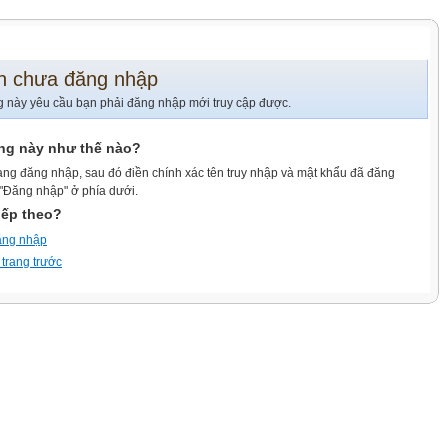
n chưa đăng nhập
g này yêu cầu bạn phải đăng nhập mới truy cập được.
ang này như thế nào?
ang đăng nhập, sau đó điền chính xác tên truy nhập và mật khẩu đã đăng
 "Đăng nhập" ở phía dưới.
iếp theo?
ăng nhập
 trang trước