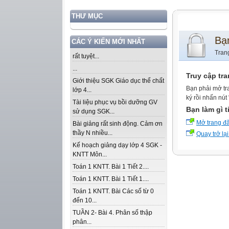
THƯ MỤC
Bạ
CÁC Ý KIẾN MỚI NHẤT
Tran
rất tuyệt...
...
Truy cập tr
Giới thiệu SGK Giáo dục thể chất
Bạn phải mở tr
lớp 4...
ký rồi nhấn nút
Tài liệu phục vụ bồi dưỡng GV
Bạn làm gì t
sử dụng SGK...
Mở trang đ
Bài giảng rất sinh động. Cảm ơn
thầy N nhiều...
Quay trở lại
Kế hoạch giảng dạy lớp 4 SGK -
KNTT Môn...
Toán 1 KNTT. Bài 1 Tiết 2....
Toán 1 KNTT. Bài 1 Tiết 1....
Toán 1 KNTT. Bài Các số từ 0
đến 10...
TUẦN 2- Bài 4. Phân số thập
phân...