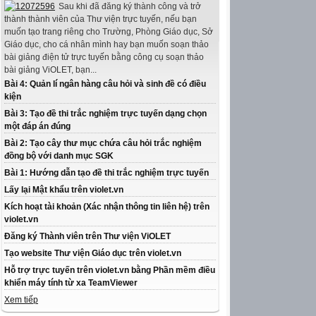
Sau khi đã đăng ký thành công và trở
thành thành viên của Thư viện trực tuyến, nếu bạn
muốn tạo trang riêng cho Trường, Phòng Giáo dục, Sở
Giáo dục, cho cá nhân mình hay bạn muốn soạn thảo
bài giảng điện tử trực tuyến bằng công cụ soạn thảo
bài giảng ViOLET, bạn...
Bài 4: Quản lí ngân hàng câu hỏi và sinh đề có điều
kiện
Bài 3: Tạo đề thi trắc nghiệm trực tuyến dạng chọn
một đáp án đúng
Bài 2: Tạo cây thư mục chứa câu hỏi trắc nghiệm
đồng bộ với danh mục SGK
Bài 1: Hướng dẫn tạo đề thi trắc nghiệm trực tuyến
Lấy lại Mật khẩu trên violet.vn
Kích hoạt tài khoản (Xác nhận thông tin liên hệ) trên
violet.vn
Đăng ký Thành viên trên Thư viện ViOLET
Tạo website Thư viện Giáo dục trên violet.vn
Hỗ trợ trực tuyến trên violet.vn bằng Phần mềm điều
khiển máy tính từ xa TeamViewer
Xem tiếp