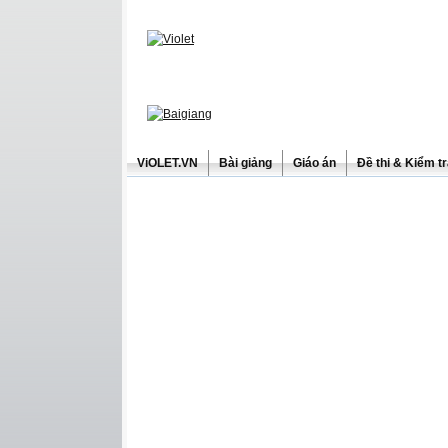
ViOLET.VN
Bài giảng
Giáo án
Đề thi & Kiểm t