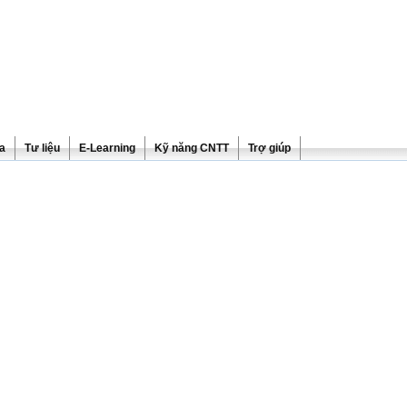
ra
Tư liệu
E-Learning
Kỹ năng CNTT
Trợ giúp